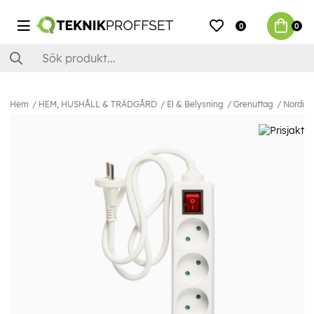
0
0
Hem
HEM, HUSHÅLL & TRÄDGÅRD
El & Belysning
Grenuttag
Nordic 