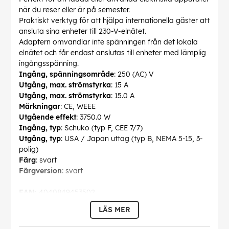
när du reser eller är på semester.
Praktiskt verktyg för att hjälpa internationella gäster att
ansluta sina enheter till 230-V-elnätet.
Adaptern omvandlar inte spänningen från det lokala
elnätet och får endast anslutas till enheter med lämplig
ingångsspänning.
Ingång, spänningsområde
: 250 (AC) V
Utgång, max. strömstyrka
: 15 A
Utgång, max. strömstyrka
: 15.0 A
Märkningar
: CE, WEEE
Utgående effekt
: 3750.0 W
Ingång, typ
: Schuko (typ F, CEE 7/7)
Utgång, typ
: USA / Japan uttag (typ B, NEMA 5-15, 3-
polig)
Färg
: svart
Färgversion
: svart
EAN:
4040849453502
LÄS MER