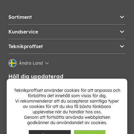
Sortiment
Kundservice
Teknikproffset
Ändra Land
Håll dig uppdaterad
Få de senaste nyheterna, hetaste erbjudandena och
Teknikproffset använder cookies för att anpassa och
bästa tipsen från oss direkt i din mejlkorg. Signa upp på
förbättra det innehåll som visas för dig.
vårt nyhetsbrev!
Vi rekommenderar att du accepterar samtliga typer
av cookies för att du ska få bästa tänkbara
upplevelse när du handlar hos oss.
OK
Genom att fortsätta använda webbplatsen
godkänner du användandet av cookies.