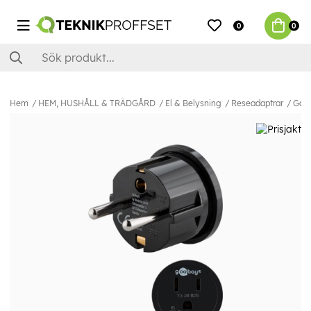
0
0
Hem
HEM, HUSHÅLL & TRÄDGÅRD
El & Belysning
Reseadaptrar
Goob