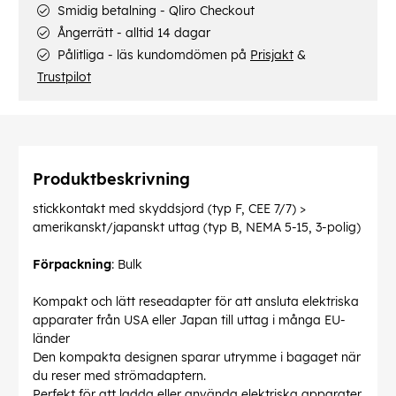
Smidig betalning - Qliro Checkout
Ångerrätt - alltid 14 dagar
Pålitliga - läs kundomdömen på
Prisjakt
&
Trustpilot
Produktbeskrivning
stickkontakt med skyddsjord (typ F, CEE 7/7) >
amerikanskt/japanskt uttag (typ B, NEMA 5-15, 3-polig)
Förpackning
: Bulk
Kompakt och lätt reseadapter för att ansluta elektriska
apparater från USA eller Japan till uttag i många EU-
länder
Den kompakta designen sparar utrymme i bagaget när
du reser med strömadaptern.
Perfekt för att ladda eller använda elektriska apparater