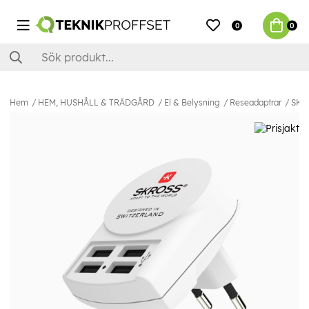
0
0
Hem
HEM, HUSHÅLL & TRÄDGÅRD
El & Belysning
Reseadaptrar
SKRO