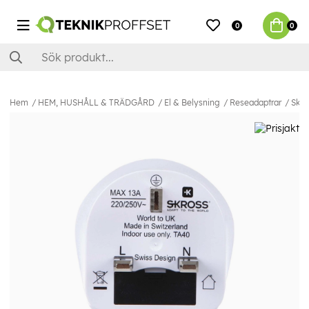
0
0
Hem
HEM, HUSHÅLL & TRÄDGÅRD
El & Belysning
Reseadaptrar
Skro