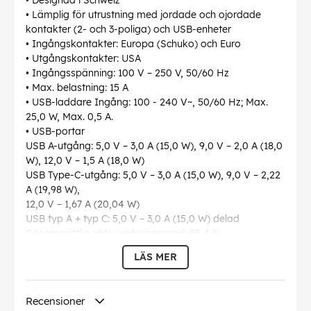
• Designad i Schweiz
• Lämplig för utrustning med jordade och ojordade
kontakter (2- och 3-poliga) och USB-enheter
• Ingångskontakter: Europa (Schuko) och Euro
• Utgångskontakter: USA
• Ingångsspänning: 100 V – 250 V, 50/60 Hz
• Max. belastning: 15 A
• USB-laddare Ingång: 100 - 240 V~, 50/60 Hz; Max.
25,0 W, Max. 0,5 A.
• USB-portar
USB A-utgång: 5,0 V – 3,0 A (15,0 W), 9,0 V – 2,0 A (18,0
W), 12,0 V – 1,5 A (18,0 W)
USB Type-C-utgång: 5,0 V – 3,0 A (15,0 W), 9,0 V – 2,22
A (19,98 W),
12,0 V – 1,67 A (20,04 W)
USB typ A + typ C: 5,0 V – 3,0 A (15,0 W) delad
Genomsnittlig aktiv verkningsgrad: 85,4 %
Verkningsgrad vid låg belastning (10 %): 79,3 %
LÄS MER
Strömförbrukning utan belastning: 0,09 W
• Adapter: 54 x 65 x 76 mm (B x H x D)
Recensioner
OBS:
Konverterar inte spänning