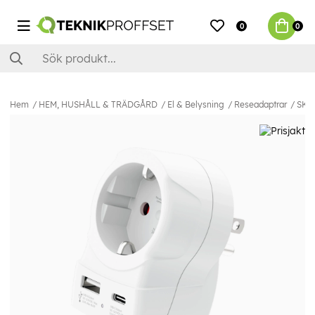
0
0
Hem
HEM, HUSHÅLL & TRÄDGÅRD
El & Belysning
Reseadaptrar
SKRO