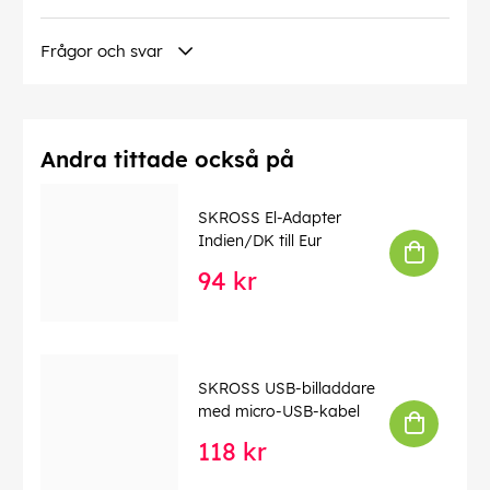
Produktdokument
Frågor och svar
EU-Försäkran
EAN:
7640326820956
Andra tittade också på
SKROSS El-Adapter
Indien/DK till Eur
94 kr
SKROSS USB-billaddare
med micro-USB-kabel
118 kr