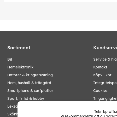
Djup (mm): 74
Vikt (kg): 0,44
Färg och material
Material: Aluminium
Färg: Antracit
Manual
Sortiment
Kundserv
EAN:
7330545500264
bil
Service & hjä
hemelektronik
Kontakt
datorer & kringutrustning
Köpvillkor
hem, hushåll & trädgård
Integritetspo
smartphone & surfplattor
Cookies
sport, fritid & hobby
Tillgänglighe
leksaker, barn- & babyprodukter
Ångra köp
Teknikproffse
skönhet & hälsa
Vi rekommenderar att du accepte