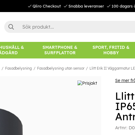
Qliro Checkout
Snabba leveranser
100 dagars 
 HUSHÅLL &
SMARTPHONE &
SPORT, FRITID &
ÄDGÅRD
SURFPLATTOR
HOBBY
Fasadbelysning
Fasadbelysning utan sensor
Llitt Erik II Väggarmatur 
Se mer frå
Lli
IP6
Antr
Artnr:
D0