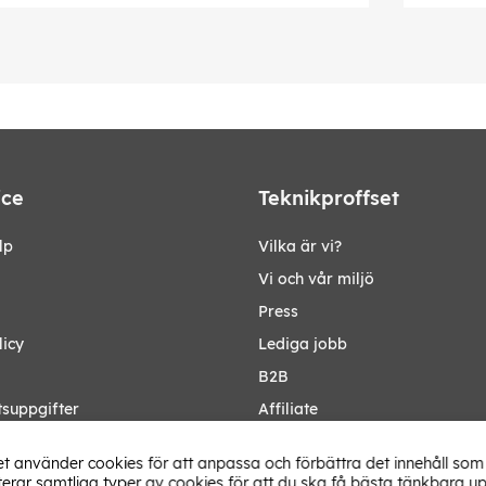
ice
Teknikproffset
lp
Vilka är vi?
Vi och vår miljö
Press
licy
Lediga jobb
B2B
tsuppgifter
Affiliate
Ändra Land
t använder cookies för att anpassa och förbättra det innehåll som 
rar samtliga typer av cookies för att du ska få bästa tänkbara up