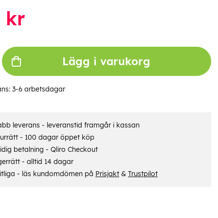
kr
Lägg i varukorg
ans:
3-6 arbetsdagar
bb leverans - leveranstid framgår i kassan
urrätt - 100 dagar öppet köp
dig betalning - Qliro Checkout
errätt - alltid 14 dagar
itliga - läs kundomdömen på
Prisjakt
&
Trustpilot