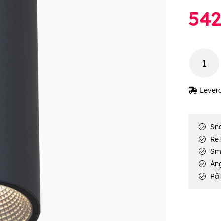
542
Lever
Sna
Ret
Smi
Ång
Pål