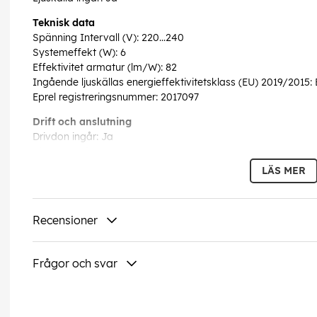
Teknisk data
Spänning Intervall (V): 220...240
Systemeffekt (W): 6
Effektivitet armatur (lm/W): 82
Ingående ljuskällas energieffektivitetsklass (EU) 2019/2015: 
Eprel registreringsnummer: 2017097
Drift och anslutning
Drivdon ingår: Ja
Dimbar: Nej
IP-klass: 65
LÄS MER
Mått och installation
Driftsmiljö: Utomhus
Recensioner
Skyddsklass: I
Montage: Vägg
Infästning Skruvmontage
Frågor och svar
Höjd (mm): 128
Bredd (mm): 58
Diameter (mm): 58