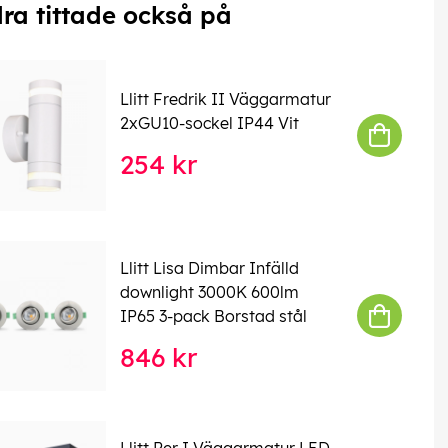
ra tittade också på
Llitt Fredrik II Väggarmatur
2xGU10-sockel IP44 Vit
254 kr
Llitt Lisa Dimbar Infälld
downlight 3000K 600lm
IP65 3-pack Borstad stål
846 kr
Llitt Per I Väggarmatur LED