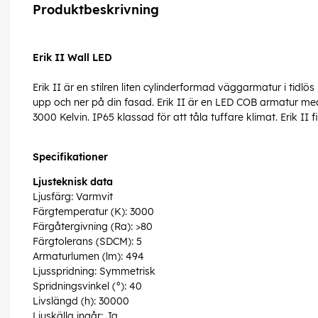
Produktbeskrivning
Erik II Wall LED
Erik II är en stilren liten cylinderformad väggarmatur i tidl
upp och ner på din fasad. Erik II är en LED COB armatur me
3000 Kelvin. IP65 klassad för att tåla tuffare klimat. Erik II fin
Specifikationer
Ljusteknisk data
Ljusfärg: Varmvit
Färgtemperatur (K): 3000
Färgåtergivning (Ra): >80
Färgtolerans (SDCM): 5
Armaturlumen (lm): 494
Ljusspridning: Symmetrisk
Spridningsvinkel (°): 40
Livslängd (h): 30000
Ljuskälla ingår: Ja