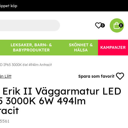
öppet köp
0
0
LEKSAKER, BARN- &
SKÖNHET &
KAMPANJER
BABYPRODUKTER
HÄLSA
LED IP65 3000K 6W 494lm Antracit
n Llitt
Spara som favorit
tt Erik II Väggarmatur LED
5 3000K 6W 494lm
acit
5561