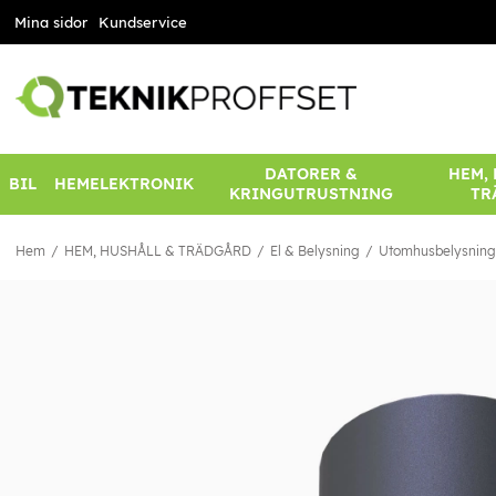
Mina sidor
Kundservice
DATORER &
HEM,
BIL
HEMELEKTRONIK
KRINGUTRUSTNING
TR
Hem
HEM, HUSHÅLL & TRÄDGÅRD
El & Belysning
Utomhusbelysning