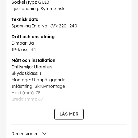
Sockel (typ): GU10
Ljusspridning: Symmetrisk
Teknisk data
Spänning Intervall (V): 220...240
Drift och anslutning
Dimbar: Ja
IP-klass: 44
Mått och installation
Driftsmiljö: Utomhus
Skyddsklass: I
Montage: Utanpåliggande
Infästning: Skruvmontage
Höjd (mm): 78
Bredd (mm): 67
Djup (mm): 92
Vikt (kg): 0,3
LÄS MER
Färg och material
Material: Aluminium
Recensioner
Färg: Antracit