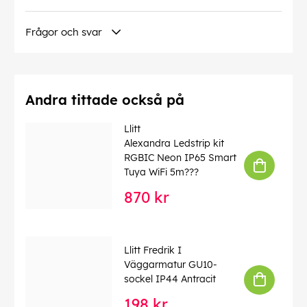
Produktdokument
Frågor och svar
Manual
EAN:
7392971144320
Andra tittade också på
Llitt
Alexandra Ledstrip kit
RGBIC Neon IP65 Smart
Tuya WiFi 5m???
870 kr
Llitt Fredrik I
Väggarmatur GU10-
sockel IP44 Antracit
198 kr