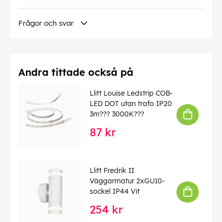
IP-klass: 54
Mått och installation
Frågor och svar
Driftsmiljö: Utomhus
Skyddsklass: I
Montage: Vägg
Infästning: Skruvmontage
Höjd (mm): 91
Andra tittade också på
Bredd (mm): 115
Djup (mm) 32
Llitt Louise Ledstrip COB-
Vikt (kg): 0,4
LED DOT utan trafo IP20
3m??? 3000K???
Färg och material
87 kr
Material: Aluminium
Färg: Corten
Manual
Llitt Fredrik II
EAN:
7330545500158
Väggarmatur 2xGU10-
sockel IP44 Vit
254 kr