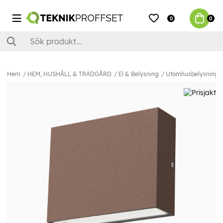
0
0
Hem
HEM, HUSHÅLL & TRÄDGÅRD
El & Belysning
Utomhusbelysning