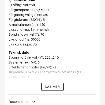
Ljusteknisk data
Ljusfärg: Varmvit
Färgtemperatur (K): 3000
Färgåtergivning (Ra): >80
Färgtolerans (SDCM): 5
Armaturlumen (lm): 430
Ljusspridning: Symmetrisk
Spridningsvinkel (°): 70
Livslängd (h): 30000
Ljuskälla ingår: Ja
Teknisk data
Spänning Intervall (V): 220...240
Systemeffekt (W): 6
Effektivitet armatur (lm/W): 72
Ingående ljuskällas energieffektivitetsklass (EU)
2019/2015: D
Eprel registreringsnummer: 2017098
LÄS MER
Drift och anslutning
Drivdon ingår: Ja
Dimbar: Nej
Recensioner