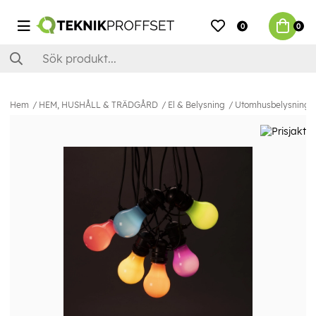
0
0
Hem
HEM, HUSHÅLL & TRÄDGÅRD
El & Belysning
Utomhusbelysning