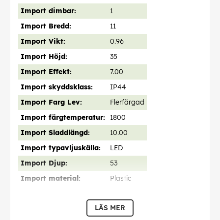
Import dimbar:
1
Import Bredd:
11
Import Vikt:
0.96
Import Höjd:
35
Import Effekt:
7.00
Import skyddsklass:
IP44
Import Farg Lev:
Flerfärgad
Import färgtemperatur:
1800
Import Sladdlängd:
10.00
Import typavljuskälla:
LED
Import Djup:
53
Import material:
Plastic
EAN:
7318304151506
LÄS MER