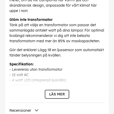
meter, om du vill. Lamporna har varmt ljus och
skandinavisk design, anpassade för vårt klimat här
uppe i norr.
Glöm inte transformator
Tänk på att välja en transformator som passar det
sammanlagda antalet watt på dina lampor. För optimal
livslängd rekommenderar vi dig att inte belasta
transformatorn med mer än 85% av maxkapaciteten.
Gör det enklare! Lägg till en ljussensor som automatiskt
tänder belysningen på kvällen.
Specifikation:
- Levereras utan transformator
- 12 volt AC
- 4 watt LED (integrerad ljuskälla)
- 140 lumen
- IP54
LÄS MER
- Bred spridning (90°)
- Varmvitt ljus (3000°K)
- Aluminium, akryl
Recensioner
- Ø 9 cm diameter