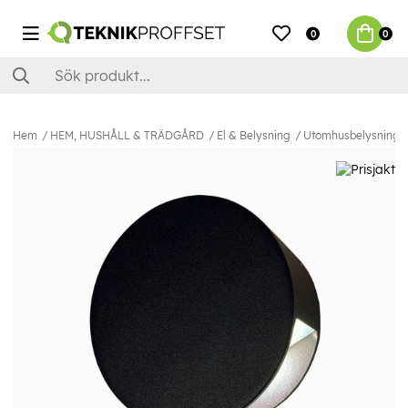
0
0
Hem
HEM, HUSHÅLL & TRÄDGÅRD
El & Belysning
Utomhusbelysning