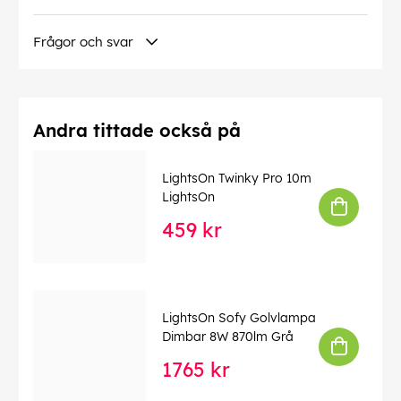
- 4 cm djup
- 175 cm gummikabel
Frågor och svar
OBS!
Pga förändrade EU-direktiv har Garden Plug &
Play sedan 1 maj 2018 nya 12V-kontakter. Vid
komplettering av gammalt belysningssystem, finns
övergångar mellan gammalt och nytt under kategorin
Andra tittade också på
"Kablar & kopplingar".
EAN:
7340110601203
LightsOn Twinky Pro 10m
LightsOn
459 kr
LightsOn Sofy Golvlampa
Dimbar 8W 870lm Grå
1765 kr