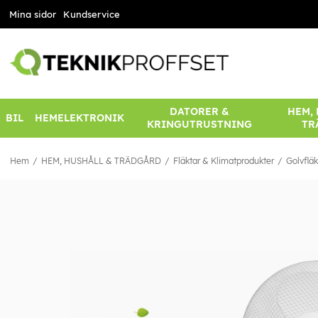
Mina sidor
Kundservice
DATORER &
HEM,
BIL
HEMELEKTRONIK
KRINGUTRUSTNING
TR
Hem
HEM, HUSHÅLL & TRÄDGÅRD
Fläktar & Klimatprodukter
Golvfläk