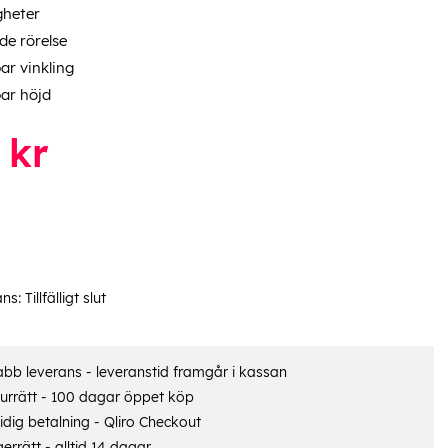
gheter
e rörelse
ar vinkling
ar höjd
kr
ans:
Tillfälligt slut
bb leverans - leveranstid framgår i kassan
urrätt - 100 dagar öppet köp
dig betalning - Qliro Checkout
errätt - alltid 14 dagar