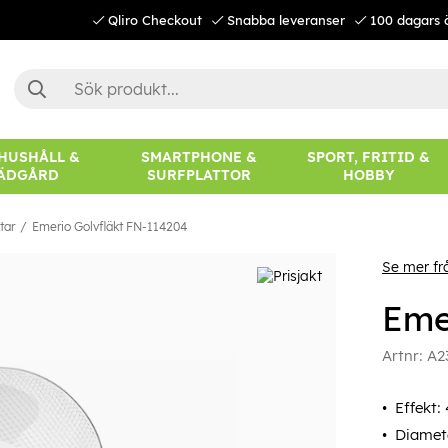
Qliro Checkout
Snabba leveranser
100 dagars 
 HUSHÅLL &
SMARTPHONE &
SPORT, FRITID &
ÄDGÅRD
SURFPLATTOR
HOBBY
tar
Emerio Golvfläkt FN-114204
Se mer fr
Eme
Artnr:
A2
Effekt:
Diamet