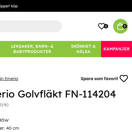
öppet köp
0
0
LEKSAKER, BARN- &
SKÖNHET &
KAMPANJER
BABYPRODUKTER
HÄLSA
ån Emerio
Spara som favorit
rio Golvfläkt FN-114204
3190
 45W
er: 40 cm