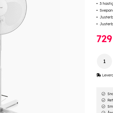
3 hasti
Svepand
Justerb
Justerb
729
Lever
Sna
Ret
Smi
Ång