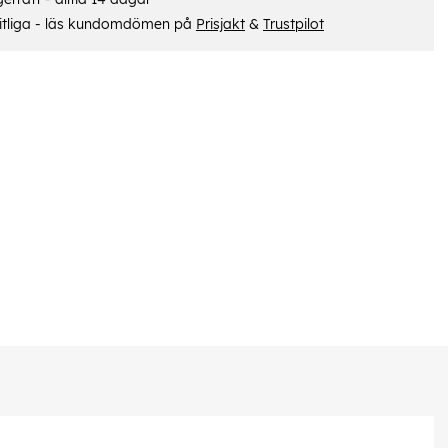
itliga - läs kundomdömen på
Prisjakt
&
Trustpilot