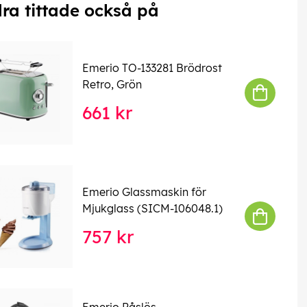
ra tittade också på
Emerio TO-133281 Brödrost
Retro, Grön
661 kr
Emerio Glassmaskin för
Mjukglass (SICM-106048.1)
757 kr
Emerio Påslös