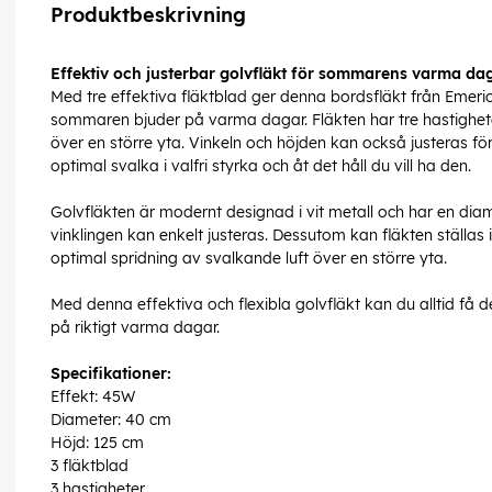
Produktbeskrivning
Effektiv och justerbar golvfläkt för sommarens varma da
Med tre effektiva fläktblad ger denna bordsfläkt från Emerio
sommaren bjuder på varma dagar. Fläkten har tre hastigheter
över en större yta. Vinkeln och höjden kan också justeras för
optimal svalka i valfri styrka och åt det håll du vill ha den.
Golvfläkten är modernt designad i vit metall och har en dia
vinklingen kan enkelt justeras. Dessutom kan fläkten ställas i 
optimal spridning av svalkande luft över en större yta.
Med denna effektiva och flexibla golvfläkt kan du alltid f
på riktigt varma dagar.
Specifikationer:
Effekt: 45W
Diameter: 40 cm
Höjd: 125 cm
3 fläktblad
3 hastigheter