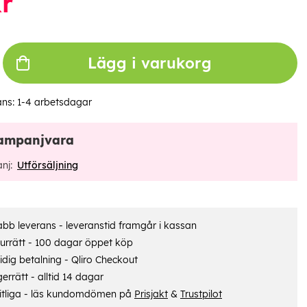
r
Lägg i varukorg
ans:
1-4 arbetsdagar
ampanjvara
nj:
Utförsäljning
bb leverans - leveranstid framgår i kassan
urrätt - 100 dagar öppet köp
dig betalning - Qliro Checkout
errätt - alltid 14 dagar
itliga - läs kundomdömen på
Prisjakt
&
Trustpilot