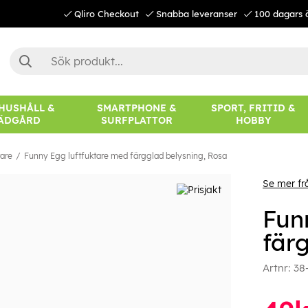
Qliro Checkout
Snabba leveranser
100 dagars 
 HUSHÅLL &
SMARTPHONE &
SPORT, FRITID &
ÄDGÅRD
SURFPLATTOR
HOBBY
tare
Funny Egg luftfuktare med färgglad belysning, Rosa
Se mer fr
Fun
fär
Artnr:
38