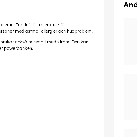
And
erna. Torr luft är irriterande för
ersoner med astma, allergier och hudproblem.
 förbrukar också minimalt med ström. Den kan
ler powerbanken.