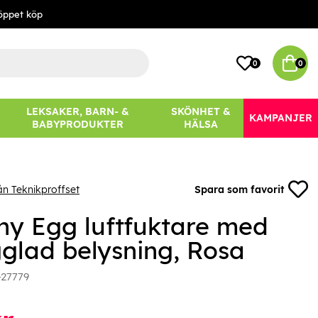
öppet köp
0
0
LEKSAKER, BARN- &
SKÖNHET &
KAMPANJER
BABYPRODUKTER
HÄLSA
ån Teknikproffset
Spara som favorit
ny Egg luftfuktare med
gglad belysning, Rosa
-27779