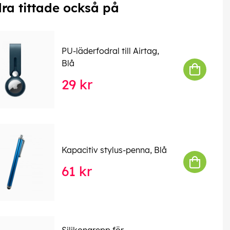
ra tittade också på
PU-läderfodral till Airtag,
Blå
29 kr
Kapacitiv stylus-penna, Blå
61 kr
Silikongrepp för