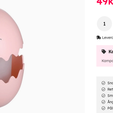
49
k
Lever
K
Kampa
Sna
Ret
Smi
Ång
Pål