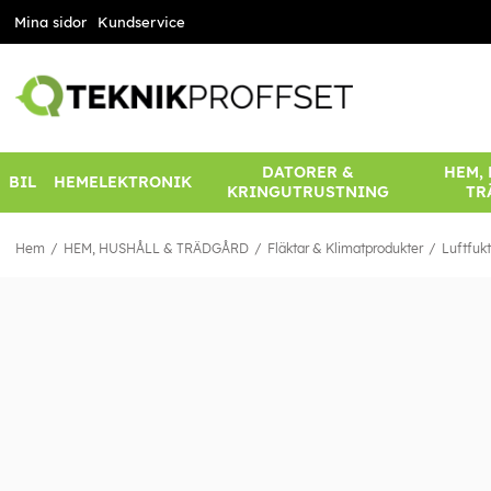
Mina sidor
Kundservice
DATORER &
HEM,
BIL
HEMELEKTRONIK
KRINGUTRUSTNING
TR
Hem
HEM, HUSHÅLL & TRÄDGÅRD
Fläktar & Klimatprodukter
Luftfuk