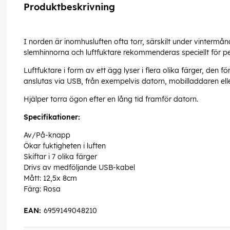
Produktbeskrivning
I norden är inomhusluften ofta torr, särskilt under vintermånad
slemhinnorna och luftfuktare rekommenderas speciellt för p
Luftfuktare i form av ett ägg lyser i flera olika färger, den
anslutas via USB, från exempelvis datorn, mobilladdaren el
Hjälper torra ögon efter en lång tid framför datorn.
Specifikationer:
Av/På-knapp
Ökar fuktigheten i luften
Skiftar i 7 olika färger
Drivs av medföljande USB-kabel
Mått: 12,5x 8cm
Färg: Rosa
EAN:
6959149048210