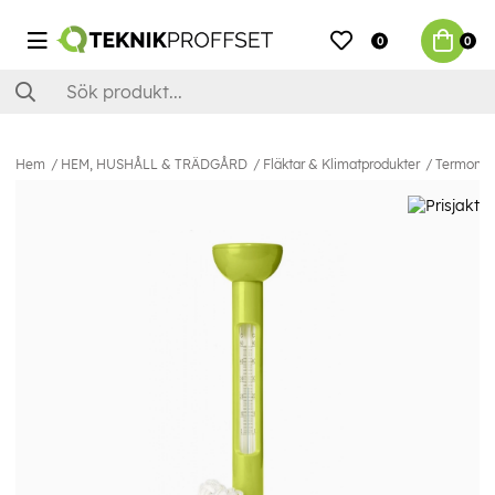
0
0
Hem
HEM, HUSHÅLL & TRÄDGÅRD
Fläktar & Klimatprodukter
Termometr