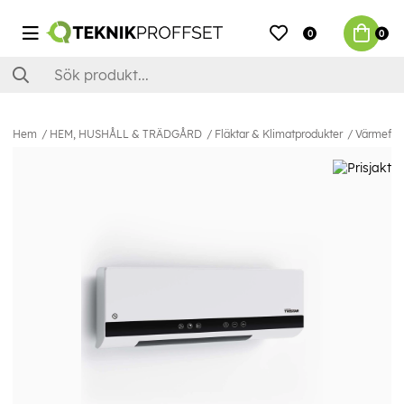
0
0
Hem
HEM, HUSHÅLL & TRÄDGÅRD
Fläktar & Klimatprodukter
Värmefläk