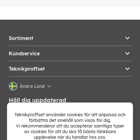
Sortiment
Kundservice
Teknikproffset
Ändra Land
Håll dig uppdaterad
Få de senaste nyheterna, hetaste erbjudandena och
Teknikproffset använder cookies för att anpassa och
bästa tipsen från oss direkt i din mejlkorg. Signa upp på
förbättra det innehåll som visas för dig.
vårt nyhetsbrev!
Vi rekommenderar att du accepterar samtliga typer
av cookies för att du ska få bästa tänkbara
upplevelse när du handlar hos oss.
OK