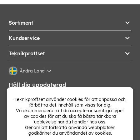
Sortiment
Kundservice
Teknikproffset
Ändra Land
Håll dig uppdaterad
Få de senaste nyheterna, hetaste erbjudandena och
Teknikproffset använder cookies för att anpassa och
bästa tipsen från oss direkt i din mejlkorg. Signa upp på
förbättra det innehåll som visas för dig.
vårt nyhetsbrev!
Vi rekommenderar att du accepterar samtliga typer
av cookies för att du ska få bästa tänkbara
upplevelse när du handlar hos oss.
OK
Genom att fortsätta använda webbplatsen
godkänner du användandet av cookies.