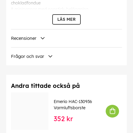
chokladfondue
8 minipannor med nonstick-beläggning
Justerbar temperatur
LÄS MER
Indikatorlampa
Grillyta: Aluminium
BPA-fri
Recensioner
EAN:
7333282003548
Frågor och svar
Andra tittade också på
Emerio HAC-130936
Varmluftsborste
352 kr