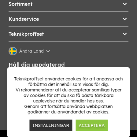
Sortiment
Kundservice
Teknikproffset
Ändra Land
Håll dig uppdaterad
Få de senaste nyheterna, hetaste erbjudandena och
Teknikproffset använder cookies för att anpassa och
bästa tipsen från oss direkt i din mejlkorg. Signa upp på
förbättra det innehåll som visas för dig.
vårt nyhetsbrev!
Vi rekommenderar att du accepterar samtliga typer
av cookies för att du ska få bästa tänkbara
upplevelse när du handlar hos oss.
OK
Genom att fortsätta använda webbplatsen
godkänner du användandet av cookies.
INSTÄLLNINGAR
ACCEPTERA
TP E-commerce Nordic AB
Org.nr: 559386-1841