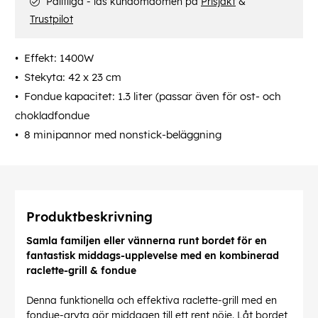
Pålitliga - läs kundomdömen på
Prisjakt
&
Trustpilot
Effekt: 1400W
Stekyta: 42 x 23 cm
Fondue kapacitet: 1.3 liter (passar även för ost- och
chokladfondue
8 minipannor med nonstick-beläggning
Produktbeskrivning
Samla familjen eller vännerna runt bordet för en
fantastisk middags-upplevelse med en kombinerad
raclette-grill & fondue
Denna funktionella och effektiva raclette-grill med en
fondue-gryta gör middagen till ett rent nöje. Låt bordet