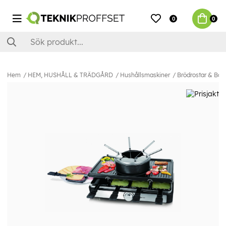
0
0
Hem
HEM, HUSHÅLL & TRÄDGÅRD
Hushållsmaskiner
Brödrostar & Bord