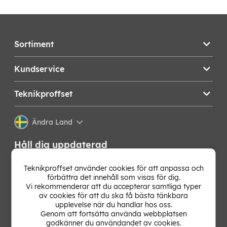
Sortiment
Kundservice
Teknikproffset
Ändra Land
Håll dig uppdaterad
Få de senaste nyheterna, hetaste erbjudandena och
Teknikproffset använder cookies för att anpassa och
bästa tipsen från oss direkt i din mejlkorg. Signa upp på
förbättra det innehåll som visas för dig.
vårt nyhetsbrev!
Vi rekommenderar att du accepterar samtliga typer
av cookies för att du ska få bästa tänkbara
upplevelse när du handlar hos oss.
OK
Genom att fortsätta använda webbplatsen
godkänner du användandet av cookies.