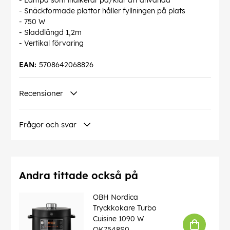
- Lampa som indikerar på/klar att använda
- Snäckformade plattor håller fyllningen på plats
- 750 W
- Sladdlängd 1,2m
- Vertikal förvaring
EAN:
5708642068826
Recensioner
Frågor och svar
Andra tittade också på
OBH Nordica
Tryckkokare Turbo
Cuisine 1090 W
QK7548S0