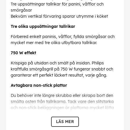
Tre uppsättningar tallrikar för panini, våfflor och
smörgåsar
Bekväm vertikal förvaring sparar utrymme i köket
Tre olika uppsättningar tallrikar
Förbered enkelt paninis, våfflor, fyllda smörgåsar och
mycket mer med tre olika utbytbara tallrikar.
750 W effekt
Krispiga på utsidan och smält på insidan. Philips
kraftfulla smörgåsgrill på 750 W fungerar snabbt och
garanterar ett perfekt läckert resultat, varje gång.
Avtagbara non-stick plattor
Du behöver inte längre skrubba eller skrapa bort den
smälta osten från tallrikarna. Tack vare den slitstarka
och non-stick beläggningen är plattorna mycket lätta
att rengöra varje gång efter användning.
LÄS MER
Jämn uppvärmning