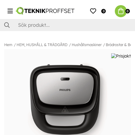
0
0
Hem
HEM, HUSHÅLL & TRÄDGÅRD
Hushållsmaskiner
Brödrostar & Bord