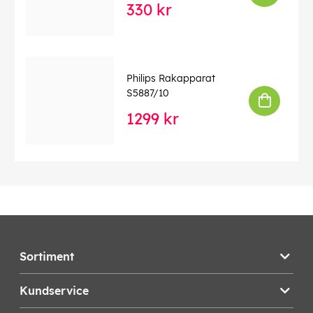
Enkelt låssystem
330 kr
Gör perfekta grillade mackor med låssystemet.
Skär och förslut smörgåsplattorna
Philips Rakapparat
Förslut fyllningarna inuti genom att välja trekantiga
S5887/10
smörgåsplattor för rostning. Skivorna skär samtidigt
din smörgås i två perfekta, ätbara trianglar.
1299 kr
Teknisk information
Effekt 750 W
EAN:
8720389032813
Sortiment
Kundservice