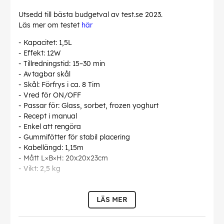
Utsedd till bästa budgetval av test.se 2023.
Läs mer om testet
här
- Kapacitet: 1,5L
- Effekt: 12W
- Tillredningstid: 15–30 min
- Avtagbar skål
- Skål: Förfrys i ca. 8 Tim
- Vred för ON/OFF
- Passar för: Glass, sorbet, frozen yoghurt
- Recept i manual
- Enkel att rengöra
- Gummifötter för stabil placering
- Kabellängd: 1,15m
- Mått L×B×H: 20x20x23cm
- Vikt: 2,5 kg
Användarmanual
LÄS MER
EU-försäkran