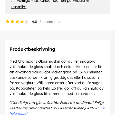
Pålitliga - läs kundomdömen på
Prisjakt
&
Trustpilot
4.3
7 recensioner
Produktbeskrivning
Med Champions Glassmaskin gör du hemmagjord,
välsmakande glass snabbt och enkelt. Maskinen är lätt
att använda och du gör läcker glass på 15–30 minuter.
Läskande sorbet, krämig gräddglass eller hälsosam
frozen yoghurt, välj ingredienser efter vad du är sugen
på. Kapaciteten på hela 1,5 liter gör att du kan njuta av
välsmakande glass tillsammans med flera vänner.
"Gör riktigt bra glass. Snabb. Enkel att använda." Enligt
Testfaktas användartest av Glassmaskiner juli 2020.
Se
hela testet