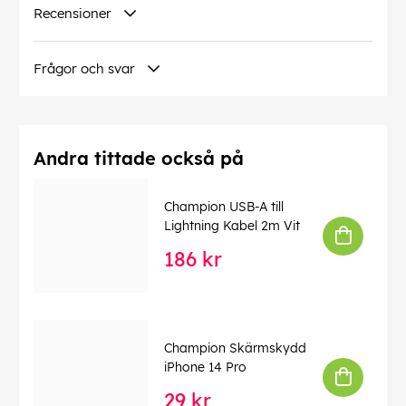
Produktblad
Recensioner
Testvinnare
Frågor och svar
EAN:
7391091858148
Andra tittade också på
Champion USB-A till
Lightning Kabel 2m Vit
186 kr
Champion Skärmskydd
iPhone 14 Pro
29 kr