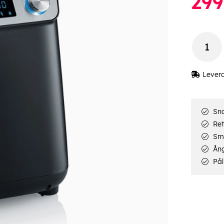
299
Lever
Sna
Ret
Smi
Ång
Pål