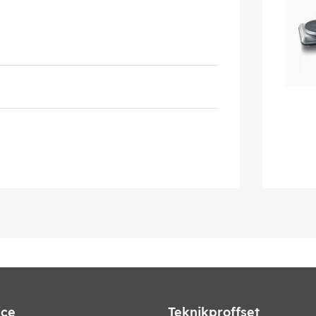
ice
Teknikproffset