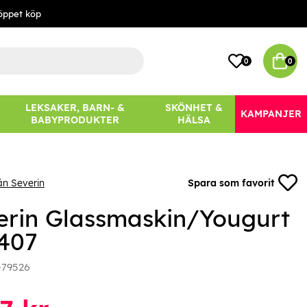
öppet köp
0
0
LEKSAKER, BARN- &
SKÖNHET &
KAMPANJER
BABYPRODUKTER
HÄLSA
ån Severin
Spara som favorit
erin Glassmaskin/Yougurt
407
-79526