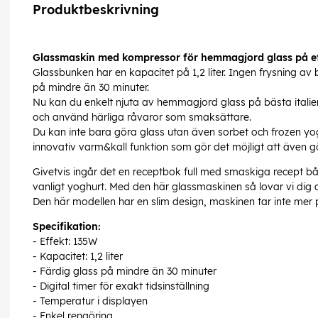
Produktbeskrivning
Glassmaskin med kompressor för hemmagjord glass på ett
Glassbunken har en kapacitet på 1,2 liter. Ingen frysning av 
på mindre än 30 minuter.
Nu kan du enkelt njuta av hemmagjord glass på bästa italie
och använd härliga råvaror som smaksättare.
Du kan inte bara göra glass utan även sorbet och frozen yo
innovativ varm&kall funktion som gör det möjligt att även 
Givetvis ingår det en receptbok full med smaskiga recept bå
vanligt yoghurt. Med den här glassmaskinen så lovar vi dig a
Den här modellen har en slim design, maskinen tar inte mer
Specifikation:
- Effekt: 135W
- Kapacitet: 1,2 liter
- Färdig glass på mindre än 30 minuter
- Digital timer för exakt tidsinställning
- Temperatur i displayen
- Enkel rengöring