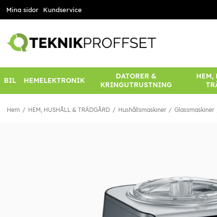
Mina sidor
Kundservice
DATORER &
HEM,
BIL
HEMELEKTRONIK
KRINGUTRUSTNING
TR
Hem
HEM, HUSHÅLL & TRÄDGÅRD
Hushållsmaskiner
Glassmaskiner