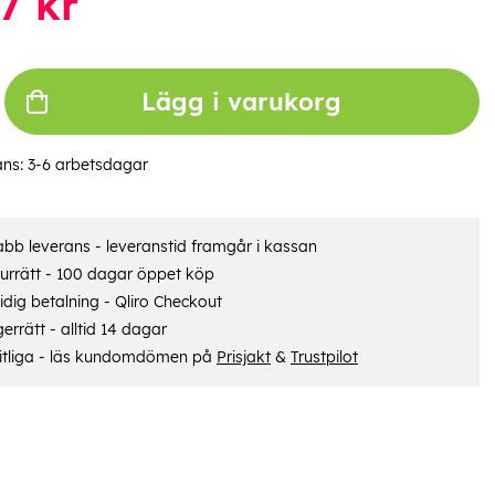
7
kr
Lägg i varukorg
ans:
3-6 arbetsdagar
bb leverans - leveranstid framgår i kassan
urrätt - 100 dagar öppet köp
dig betalning - Qliro Checkout
errätt - alltid 14 dagar
itliga - läs kundomdömen på
Prisjakt
&
Trustpilot