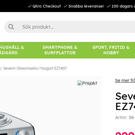
Qliro Checkout
Snabba leveranser
100 dagars 
 HUSHÅLL &
SMARTPHONE &
SPORT, FRITID &
ÄDGÅRD
SURFPLATTOR
HOBBY
Severin Glassmaskin/Yougurt EZ7407
Se mer fr
Sev
EZ7
Artnr:
38