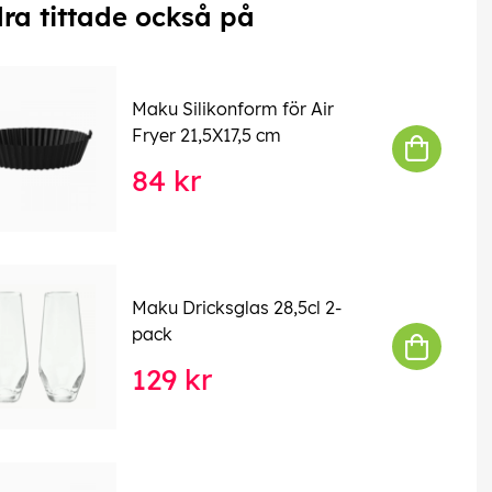
ra tittade också på
Maku Silikonform för Air
Fryer 21,5X17,5 cm
84 kr
Maku Dricksglas 28,5cl 2-
pack
129 kr