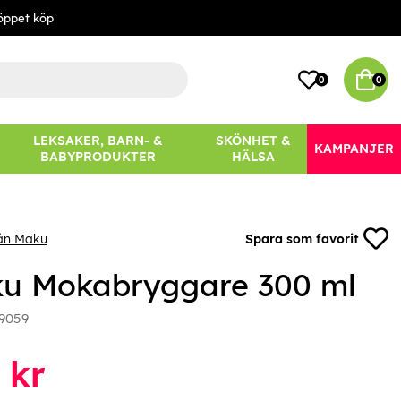
öppet köp
0
0
LEKSAKER, BARN- &
SKÖNHET &
KAMPANJER
BABYPRODUKTER
HÄLSA
rån Maku
Spara som favorit
u Mokabryggare 300 ml
9059
kr