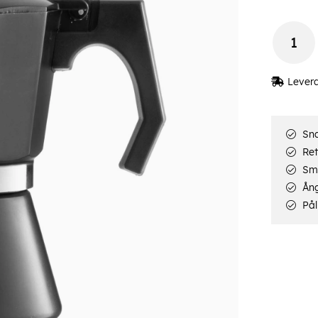
Lever
Sna
Ret
Smi
Ång
Pål