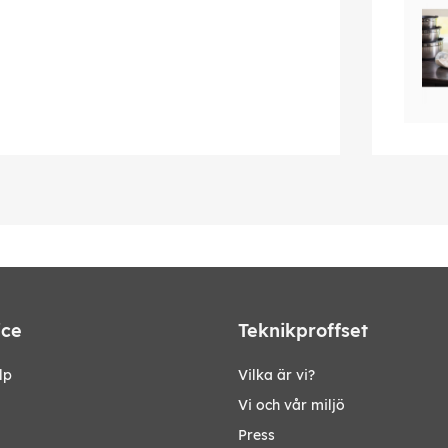
ice
Teknikproffset
lp
Vilka är vi?
Vi och vår miljö
Press