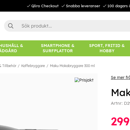
Qliro Checkout
Snabba leveranser
100 dagars 
 HUSHÅLL &
SMARTPHONE &
SPORT, FRITID &
ÄDGÅRD
SURFPLATTOR
HOBBY
 Tillbehör
Kaffebryggare
Maku Mokabryggare 300 ml
Se mer f
Mak
Artnr:
D2
299