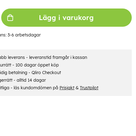
Lägg i varukorg
ans:
3-6 arbetsdagar
bb leverans - leveranstid framgår i kassan
urrätt - 100 dagar öppet köp
dig betalning - Qliro Checkout
errätt - alltid 14 dagar
itliga - läs kundomdömen på
Prisjakt
&
Trustpilot