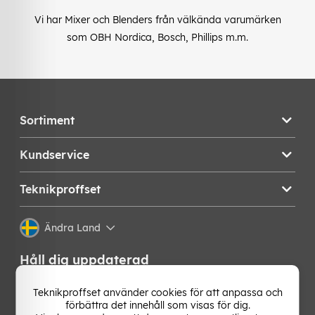
Vi har Mixer och Blenders från välkända varumärken
som OBH Nordica, Bosch, Phillips m.m.
Sortiment
Kundservice
Teknikproffset
Ändra Land
Håll dig uppdaterad
Få de senaste nyheterna, hetaste erbjudandena och
Teknikproffset använder cookies för att anpassa och
bästa tipsen från oss direkt i din mejlkorg. Signa upp på
förbättra det innehåll som visas för dig.