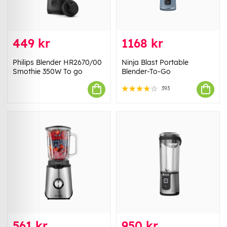
449 kr
1168 kr
Philips Blender HR2670/00
Ninja Blast Portable
Smothie 350W To go
Blender-To-Go
393
561 kr
950 kr