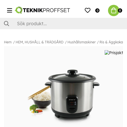
0
0
Hem
HEM, HUSHÅLL & TRÄDGÅRD
Hushållsmaskiner
Ris & Äggkokare