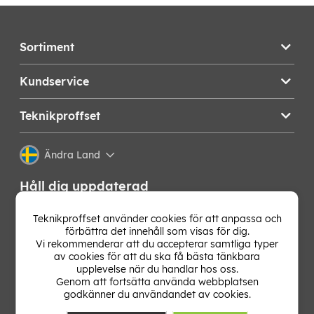
Sortiment
Kundservice
Teknikproffset
Ändra Land
Håll dig uppdaterad
Få de senaste nyheterna, hetaste erbjudandena och
Teknikproffset använder cookies för att anpassa och
bästa tipsen från oss direkt i din mejlkorg. Signa upp på
förbättra det innehåll som visas för dig.
vårt nyhetsbrev!
Vi rekommenderar att du accepterar samtliga typer
av cookies för att du ska få bästa tänkbara
upplevelse när du handlar hos oss.
OK
Genom att fortsätta använda webbplatsen
godkänner du användandet av cookies.