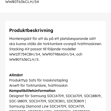
WW80T636CLH/S4
Produktbeskrivning
Monteringskit för att du på ett platsbesparande sätt
ska kunna ställa din torktumlare ovanpå tvättmaskinen.
Stacking-Kit passar till följande modeller
WW13T734CBH/S4, WW90T986ASH/S4, och
WW80T636CLH/S.
Allmänt
Produkttyp Sats för maskinstapling
Avsett för Torktumlare, tvättmaskin
Kompatibilitetsinformation
Designat för Samsung SDC14709, SDC16709, SDC18809,
SDC-18809, SDC1H709, SDC3C801, SDC3D809 ¦
Samsung Diamond Line SDC14709, SDC14719,