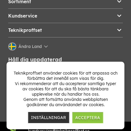
Sortiment
Kundservice
Teknikproffset
Ändra Land
Håll dig uppdaterad
Få de senaste nyheterna, hetaste erbjudandena och
Teknikproffset använder cookies för att anpassa och
bästa tipsen från oss direkt i din mejlkorg. Signa upp på
förbättra det innehåll som visas för dig.
vårt nyhetsbrev!
Vi rekommenderar att du accepterar samtliga typer
av cookies för att du ska få bästa tänkbara
upplevelse när du handlar hos oss.
OK
Genom att fortsätta använda webbplatsen
godkänner du användandet av cookies.
INSTÄLLNINGAR
ACCEPTERA
TP E-commerce Nordic AB
Org.nr: 559386-1841