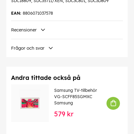
SDC18809, SDC35711/XEN, SDC3C801, SDC3D809
EAN:
8806071037578
Recensioner
Frågor och svar
Andra tittade också på
Samsung TV-tillbehör
VG-SCFF85SGMXC
Samsung
579 kr