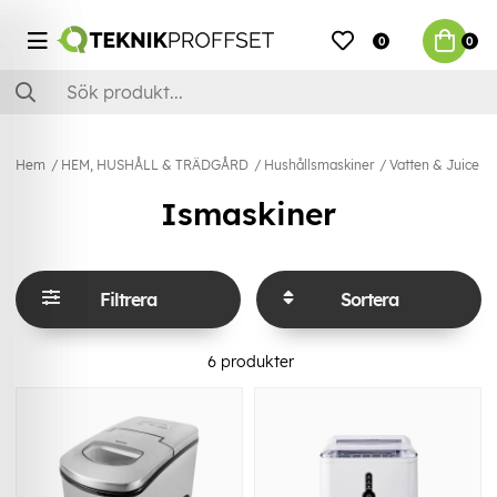
0
0
Hem
HEM, HUSHÅLL & TRÄDGÅRD
Hushållsmaskiner
Vatten & Juice
Ismaskiner
Filtrera
Sortera
6
produkter