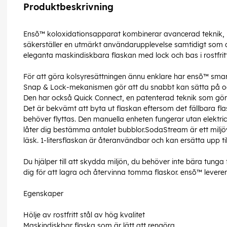
Produktbeskrivning
Ensõ™ koloxidationsapparat kombinerar avancerad teknik, ros
säkerställer en utmärkt användarupplevelse samtidigt som de
eleganta maskindiskbara flaskan med lock och bas i rostfritt
För att göra kolsyresättningen ännu enklare har ensõ™ smar
Snap & Lock-mekanismen gör att du snabbt kan sätta på och
Den har också Quick Connect, en patenterad teknik som gör 
Det är bekvämt att byta ut flaskan eftersom det fällbara fl
behöver flyttas. Den manuella enheten fungerar utan elektr
låter dig bestämma antalet bubblor.SodaStream är ett miljövä
läsk. 1-litersflaskan är återanvändbar och kan ersätta upp til
Du hjälper till att skydda miljön, du behöver inte bära tunga
dig för att lagra och återvinna tomma flaskor. ensõ™ levere
Egenskaper
Hölje av rostfritt stål av hög kvalitet
Maskindiskbar flaska som är lätt att rengöra