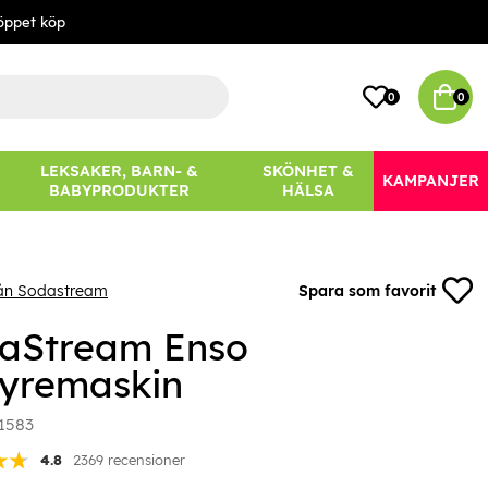
öppet köp
0
0
LEKSAKER, BARN- &
SKÖNHET &
KAMPANJER
BABYPRODUKTER
HÄLSA
rån Sodastream
Spara som favorit
aStream Enso
syremaskin
1583
4.8
2369 recensioner