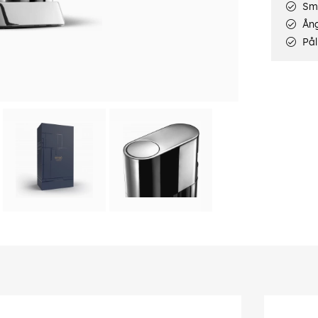
Smi
Ång
Pål