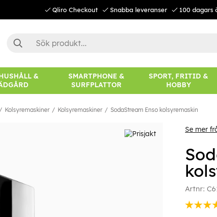
Qliro Checkout
Snabba leveranser
100 dagars 
 HUSHÅLL &
SMARTPHONE &
SPORT, FRITID &
ÄDGÅRD
SURFPLATTOR
HOBBY
Kolsyremaskiner
Kolsyremaskiner
SodaStream Enso kolsyremaskin
Se mer f
Sod
kol
Artnr:
C6