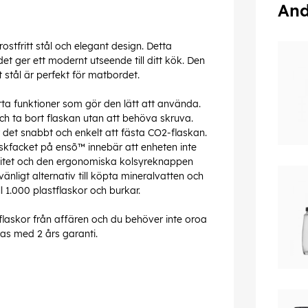
And
tfritt stål och elegant design. Detta
t ger ett modernt utseende till ditt kök. Den
 stål är perfekt för matbordet.
ta funktioner som gör den lätt att använda.
 ta bort flaskan utan att behöva skruva.
det snabbt och enkelt att fästa CO2-flaskan.
askfacket på ensõ™ innebär att enheten inte
icitet och den ergonomiska kolsyreknappen
nligt alternativ till köpta mineralvatten och
l 1.000 plastflaskor och burkar.
 flaskor från affären och du behöver inte oroa
ras med 2 års garanti.