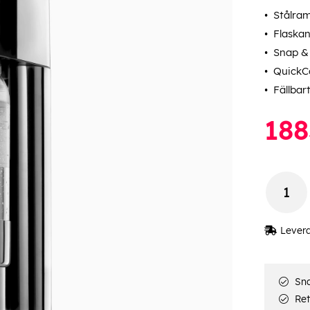
Stålram
Flaskan
Snap &
QuickC
Fällbar
188
Lever
Sna
Ret