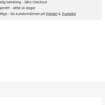
dig betalning - Qliro Checkout
errätt - alltid 14 dagar
itliga - läs kundomdömen på
Prisjakt
&
Trustpilot