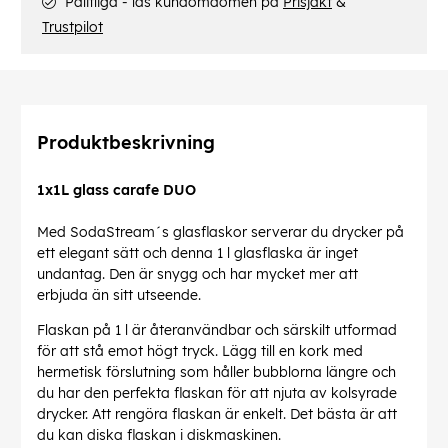
Pålitliga - läs kundomdömen på
Prisjakt
&
Trustpilot
Produktbeskrivning
1x1L glass carafe DUO
Med SodaStream´s glasflaskor serverar du drycker på
ett elegant sätt och denna 1 l glasflaska är inget
undantag. Den är snygg och har mycket mer att
erbjuda än sitt utseende.
Flaskan på 1 l är återanvändbar och särskilt utformad
för att stå emot högt tryck. Lägg till en kork med
hermetisk förslutning som håller bubblorna längre och
du har den perfekta flaskan för att njuta av kolsyrade
drycker. Att rengöra flaskan är enkelt. Det bästa är att
du kan diska flaskan i diskmaskinen.