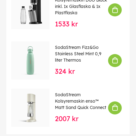
Kolsyremaskin DUO Black
inkl. 1x Glasflaska & 1x
Plastflaska
1533 kr
SodaStream Fizz&Go
Stainless Steel Mint 0,9
liter Thermos
324 kr
SodaStream
Kolsyremaskin enso™
Matt Sand Quick Connect
2007 kr