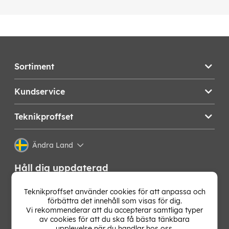
Sortiment
Kundservice
Teknikproffset
Ändra Land
Håll dig uppdaterad
Få de senaste nyheterna, hetaste erbjudandena och
Teknikproffset använder cookies för att anpassa och
bästa tipsen från oss direkt i din mejlkorg. Signa upp på
förbättra det innehåll som visas för dig.
vårt nyhetsbrev!
Vi rekommenderar att du accepterar samtliga typer
av cookies för att du ska få bästa tänkbara
upplevelse när du handlar hos oss.