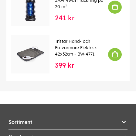
3704 4watt Täckning på
20 m²
241 kr
Tristar Hand- och
Fotvärmare Elektrisk
42x32cm - BW-4771
399 kr
Sortiment