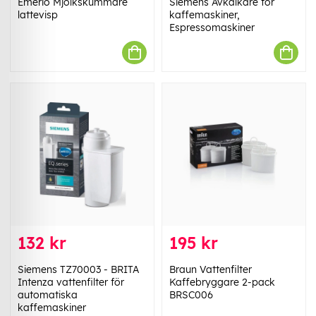
Emerio Mjölkskummare
Siemens Avkalkare för
lattevisp
kaffemaskiner,
Espressomaskiner
132 kr
195 kr
Siemens TZ70003 - BRITA
Braun Vattenfilter
Intenza vattenfilter för
Kaffebryggare 2-pack
automatiska
BRSC006
kaffemaskiner