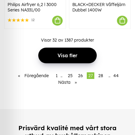
Philips Airfryer 6,2 l 3000
BLACK+DECKER Våffeljärn
Series NA331/00
Dubbel 1400W
12
Visar
32
av
1387
produkter
Visa fler
«
Föregående
1
..
25
26
27
28
..
44
Nästa
»
Prisvärd kvalité med vårt stora