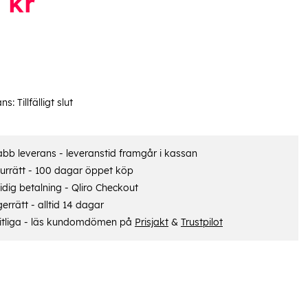
kr
ans:
Tillfälligt slut
bb leverans - leveranstid framgår i kassan
urrätt - 100 dagar öppet köp
dig betalning - Qliro Checkout
errätt - alltid 14 dagar
itliga - läs kundomdömen på
Prisjakt
&
Trustpilot