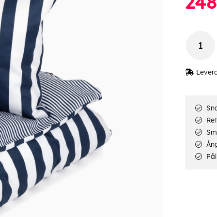
248
Lever
Sna
Ret
Smi
Ång
Pål