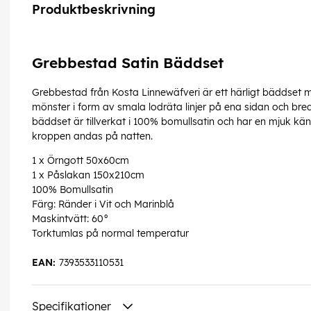
Produktbeskrivning
Grebbestad Satin Bäddset
Grebbestad från Kosta Linnewäfveri är ett härligt bäddset m
mönster i form av smala lodräta linjer på ena sidan och br
bäddset är tillverkat i 100% bomullsatin och har en mjuk kä
kroppen andas på natten.
1 x Örngott 50x60cm
1 x Påslakan 150x210cm
100% Bomullsatin
Färg: Ränder i Vit och Marinblå
Maskintvätt: 60°
Torktumlas på normal temperatur
EAN:
7393533110531
Specifikationer