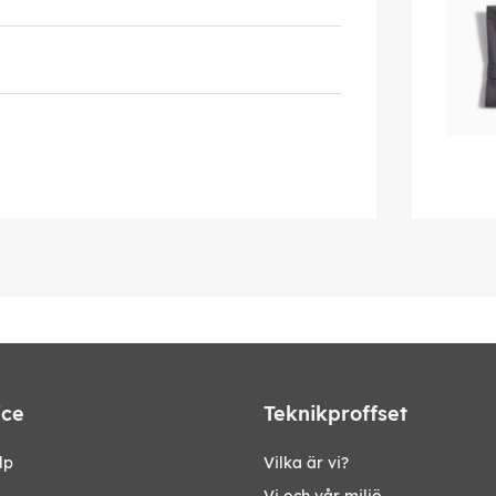
ice
Teknikproffset
lp
Vilka är vi?