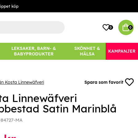
öppet köp
0
0
LEKSAKER, BARN- &
SKÖNHET &
KAMPANJER
BABYPRODUKTER
HÄLSA
ån Kosta Linnewäfveri
Spara som favorit
ta Linnewäfveri
bbestad Satin Marinblå
-84727-MA