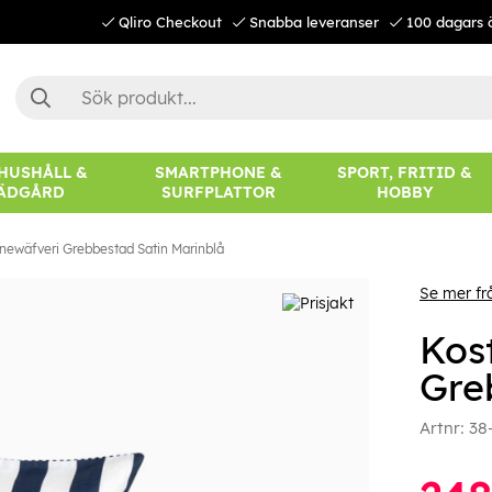
Qliro Checkout
Snabba leveranser
100 dagars 
 HUSHÅLL &
SMARTPHONE &
SPORT, FRITID &
ÄDGÅRD
SURFPLATTOR
HOBBY
nnewäfveri Grebbestad Satin Marinblå
Se mer fr
Kos
Gre
Artnr:
38