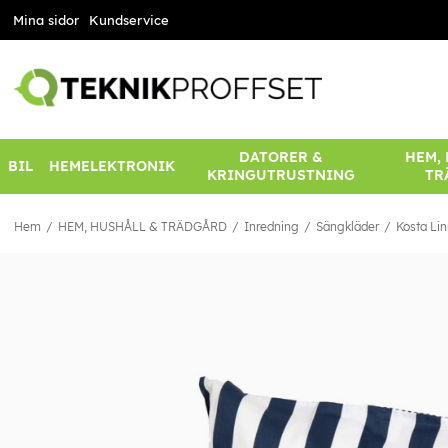
Mina sidor
Kundservice
DATORER &
HEM,
BIL
HEMELEKTRONIK
KRINGUTRUSTNING
TR
Hem
HEM, HUSHÅLL & TRÄDGÅRD
Inredning
Sängkläder
Kosta Li