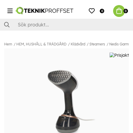
0
0
Hem
HEM, HUSHÅLL & TRÄDGÅRD
Klädvård
Steamers
Nedis Garment 