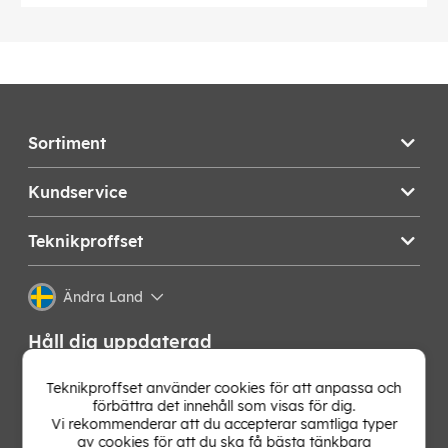
Sortiment
Kundservice
Teknikproffset
Ändra Land
Håll dig uppdaterad
Få de senaste nyheterna, hetaste erbjudandena och
Teknikproffset använder cookies för att anpassa och
bästa tipsen från oss direkt i din mejlkorg. Signa upp på
förbättra det innehåll som visas för dig.
vårt nyhetsbrev!
Vi rekommenderar att du accepterar samtliga typer
av cookies för att du ska få bästa tänkbara