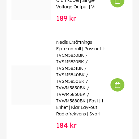
Utan kabel | Single
Voltage Output | Vit
189 kr
Nedis Ersättnings
Fjärrkontroll | Passar till:
TVCM5830BK /
TVSM5830BK /
TVSM5831BK /
TVSM5840BK /
TVSM5850BK /
TVWM5850BK /
TVWM5860BK /
TVWM5880BK | Fast | 1
Enhet | Klar Lay-out |
Radiofrekvens | Svart
184 kr