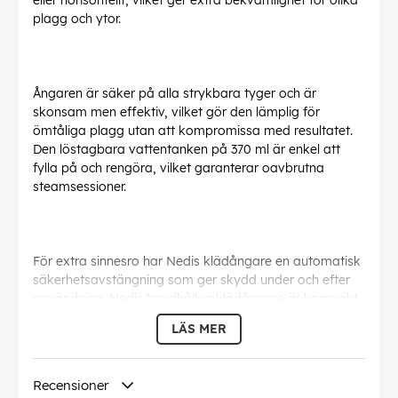
eller horisontellt, vilket ger extra bekvämlighet för olika
plagg och ytor.
Ångaren är säker på alla strykbara tyger och är
skonsam men effektiv, vilket gör den lämplig för
ömtåliga plagg utan att kompromissa med resultatet.
Den löstagbara vattentanken på 370 ml är enkel att
fylla på och rengöra, vilket garanterar oavbrutna
steamsessioner.
För extra sinnesro har Nedis klädångare en automatisk
säkerhetsavstängning som ger skydd under och efter
användning. Nedis handhållna klädångare är kompakt,
mångsidig och effektiv och är det perfekta verktyget
LÄS MER
för att hålla kläder och tyger fräscha, släta och
skrynkelfria när som helst och var som helst.
Recensioner
EAN:
5412810475469