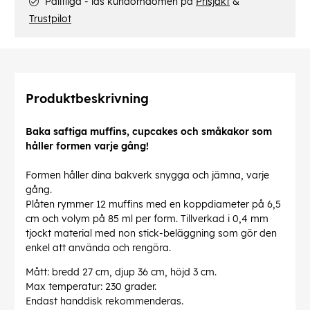
Pålitliga - läs kundomdömen på
Prisjakt
&
Trustpilot
Produktbeskrivning
Baka saftiga muffins, cupcakes och småkakor som
håller formen varje gång!
Formen håller dina bakverk snygga och jämna, varje
gång.
Plåten rymmer 12 muffins med en koppdiameter på 6,5
cm och volym på 85 ml per form. Tillverkad i 0,4 mm
tjockt material med non stick-beläggning som gör den
enkel att använda och rengöra.
Mått: bredd 27 cm, djup 36 cm, höjd 3 cm.
Max temperatur: 230 grader.
Endast handdisk rekommenderas.