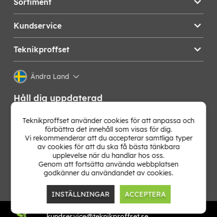
Sortiment
Kundservice
Teknikproffset
Ändra Land
Håll dig uppdaterad
Få de senaste nyheterna, hetaste erbjudandena och
Teknikproffset använder cookies för att anpassa och
bästa tipsen från oss direkt i din mejlkorg. Signa upp på
förbättra det innehåll som visas för dig.
vårt nyhetsbrev!
Vi rekommenderar att du accepterar samtliga typer
av cookies för att du ska få bästa tänkbara
upplevelse när du handlar hos oss.
OK
Genom att fortsätta använda webbplatsen
godkänner du användandet av cookies.
INSTÄLLNINGAR
ACCEPTERA
TP E-commerce Nordic AB
Org.nr: 559386-1841
kundservice@teknikproffset.se