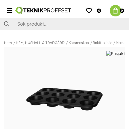
0
0
Hem
HEM, HUSHÅLL & TRÄDGÅRD
Köksredskap
Baktillbehör
Maku Mu