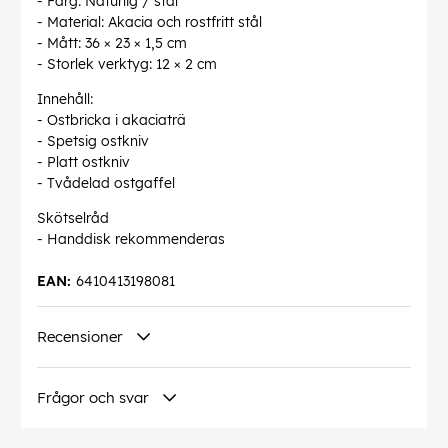
- Färg: Naturlig / stål
- Material: Akacia och rostfritt stål
- Mått: 36 × 23 × 1,5 cm
- Storlek verktyg: 12 × 2 cm
Innehåll:
- Ostbricka i akaciaträ
- Spetsig ostkniv
- Platt ostkniv
- Tvådelad ostgaffel
Skötselråd
- Handdisk rekommenderas
EAN:
6410413198081
Recensioner
Frågor och svar