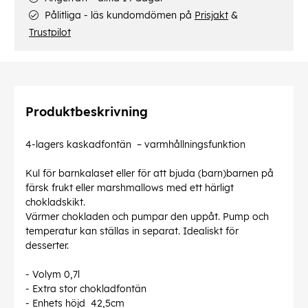
Pålitliga - läs kundomdömen på
Prisjakt
&
Trustpilot
Produktbeskrivning
4-lagers kaskadfontän – varmhållningsfunktion
Kul för barnkalaset eller för att bjuda (barn)barnen på
färsk frukt eller marshmallows med ett härligt
chokladskikt.
Värmer chokladen och pumpar den uppåt. Pump och
temperatur kan ställas in separat. Idealiskt för
desserter.
- Volym 0,7l
- Extra stor chokladfontän
- Enhets höjd 42,5cm