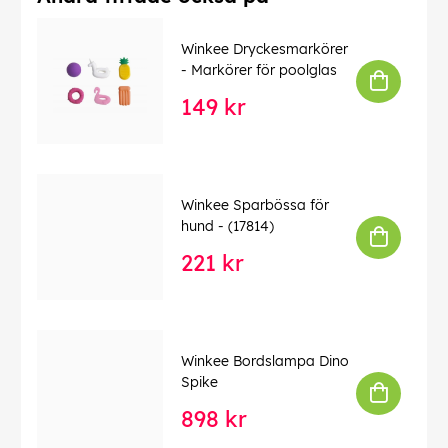
Winkee Dryckesmarkörer
- Markörer för poolglas
149 kr
Winkee Sparbössa för
hund - (17814)
221 kr
Winkee Bordslampa Dino
Spike
898 kr