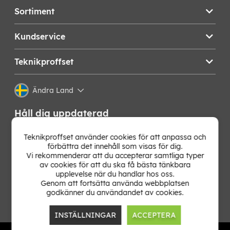
Sortiment
Kundservice
Teknikproffset
Ändra Land
Håll dig uppdaterad
Få de senaste nyheterna, hetaste erbjudandena och
Teknikproffset använder cookies för att anpassa och
bästa tipsen från oss direkt i din mejlkorg. Signa upp på
förbättra det innehåll som visas för dig.
vårt nyhetsbrev!
Vi rekommenderar att du accepterar samtliga typer
av cookies för att du ska få bästa tänkbara
upplevelse när du handlar hos oss.
OK
Genom att fortsätta använda webbplatsen
godkänner du användandet av cookies.
INSTÄLLNINGAR
ACCEPTERA
TP E-commerce Nordic AB
Org.nr: 559386-1841