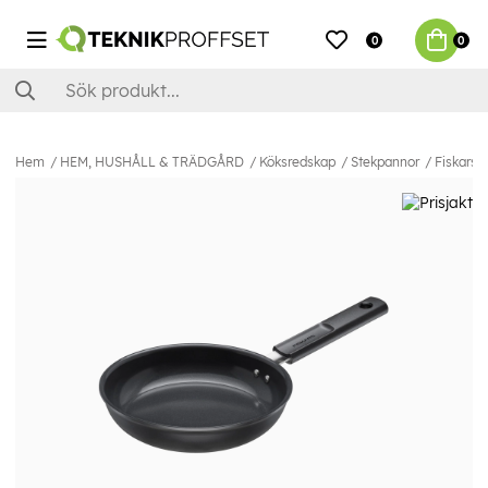
0
0
Hem
HEM, HUSHÅLL & TRÄDGÅRD
Köksredskap
Stekpannor
Fiskars 