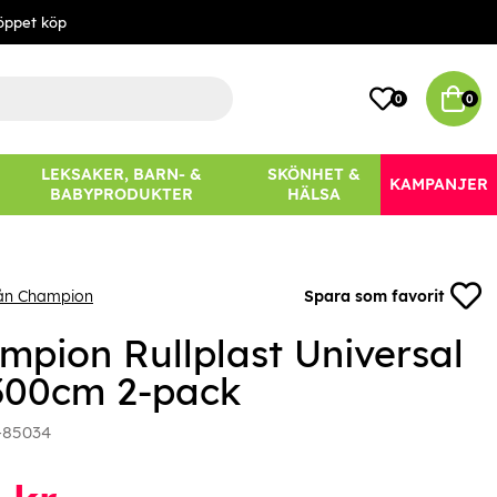
öppet köp
0
0
LEKSAKER, BARN- &
SKÖNHET &
KAMPANJER
BABYPRODUKTER
HÄLSA
rån Champion
Spara som favorit
mpion Rullplast Universal
300cm 2-pack
-85034