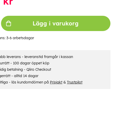
kr
Lägg i varukorg
ans:
3-6 arbetsdagar
bb leverans - leveranstid framgår i kassan
urrätt - 100 dagar öppet köp
dig betalning - Qliro Checkout
errätt - alltid 14 dagar
itliga - läs kundomdömen på
Prisjakt
&
Trustpilot