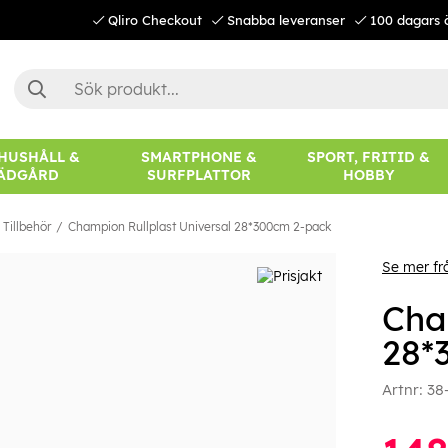
Qliro Checkout
Snabba leveranser
100 dagars 
 HUSHÅLL &
SMARTPHONE &
SPORT, FRITID &
ÄDGÅRD
SURFPLATTOR
HOBBY
Tillbehör
Champion Rullplast Universal 28*300cm 2-pack
Se mer f
Cha
28*
Artnr:
38