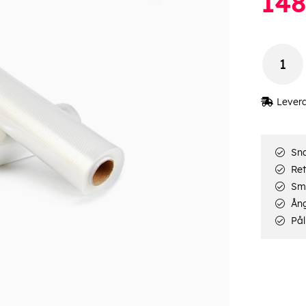
148
Lever
Sna
Ret
Smi
Ång
Pål