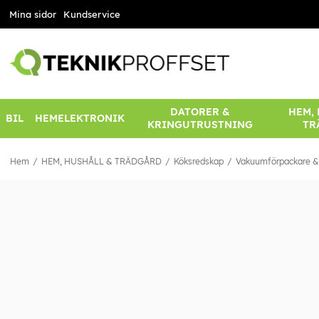
Mina sidor
Kundservice
DATORER &
HEM,
BIL
HEMELEKTRONIK
KRINGUTRUSTNING
TR
Hem
HEM, HUSHÅLL & TRÄDGÅRD
Köksredskap
Vakuumförpackare & 