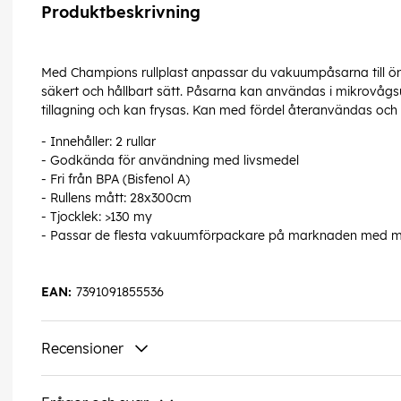
Produktbeskrivning
Med Champions rullplast anpassar du vakuumpåsarna till öns
säkert och hållbart sätt. Påsarna kan användas i mikrovågsu
tillagning och kan frysas. Kan med fördel återanvändas och 
- Innehåller: 2 rullar
- Godkända för användning med livsmedel
- Fri från BPA (Bisfenol A)
- Rullens mått: 28x300cm
- Tjocklek: >130 my
- Passar de flesta vakuumförpackare på marknaden med mi
EAN:
7391091855536
Recensioner