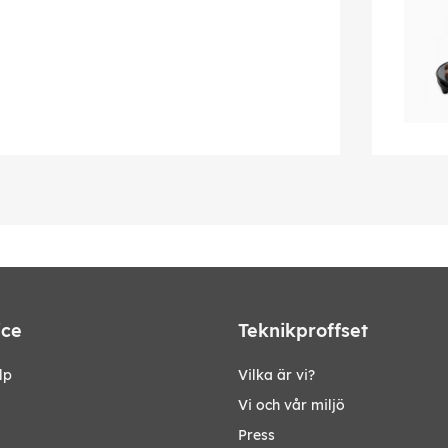
ice
Teknikproffset
lp
Vilka är vi?
Vi och vår miljö
Press