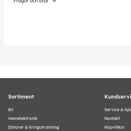
Frågor och svar
Sortiment
Kundserv
bil
Service & hjä
hemelektronik
Kontakt
datorer & kringutrustning
Köpvillkor