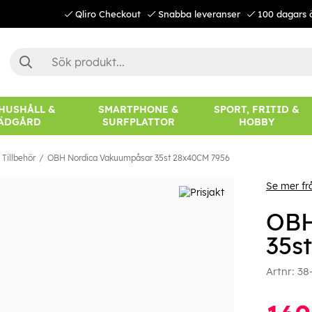
Qliro Checkout
Snabba leveranser
100 dagars 
 HUSHÅLL &
SMARTPHONE &
SPORT, FRITID &
ÄDGÅRD
SURFPLATTOR
HOBBY
Tillbehör
OBH Nordica Vakuumpåsar 35st 28x40CM 7956
Se mer f
OBH
35s
Artnr:
38