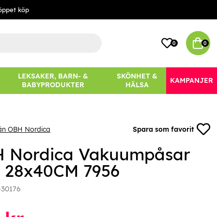
öppet köp
0
0
LEKSAKER, BARN- &
SKÖNHET &
KAMPANJER
BABYPRODUKTER
HÄLSA
rån OBH Nordica
Spara som favorit
 Nordica Vakuumpåsar
t 28x40CM 7956
-30176