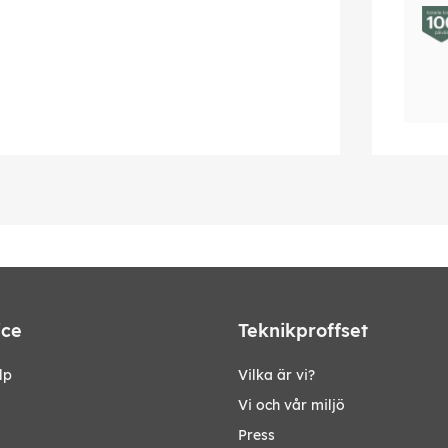
ice
Teknikproffset
lp
Vilka är vi?
Vi och vår miljö
Press