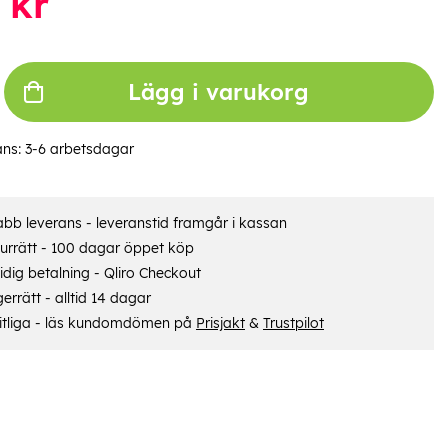
kr
Lägg i varukorg
ans:
3-6 arbetsdagar
bb leverans - leveranstid framgår i kassan
urrätt - 100 dagar öppet köp
dig betalning - Qliro Checkout
errätt - alltid 14 dagar
itliga - läs kundomdömen på
Prisjakt
&
Trustpilot