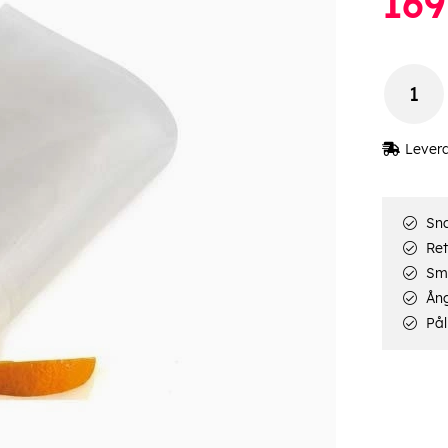
169
Lever
Sna
Ret
Smi
Ång
Pål