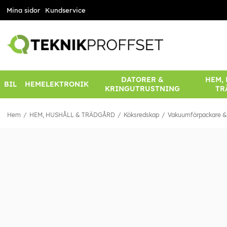
Mina sidor
Kundservice
DATORER &
HEM,
BIL
HEMELEKTRONIK
KRINGUTRUSTNING
TR
Hem
HEM, HUSHÅLL & TRÄDGÅRD
Köksredskap
Vakuumförpackare & 