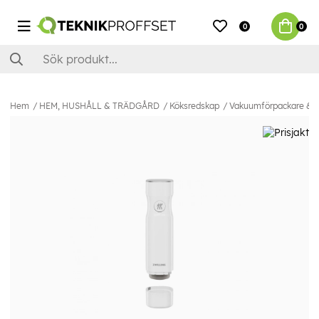
0
0
Hem
HEM, HUSHÅLL & TRÄDGÅRD
Köksredskap
Vakuumförpackare & Ti