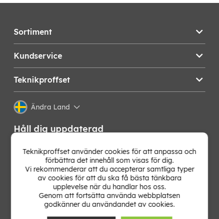
Sortiment
Kundservice
Teknikproffset
Ändra Land
Håll dig uppdaterad
Få de senaste nyheterna, hetaste erbjudandena och
Teknikproffset använder cookies för att anpassa och
bästa tipsen från oss direkt i din mejlkorg. Signa upp på
förbättra det innehåll som visas för dig.
vårt nyhetsbrev!
Vi rekommenderar att du accepterar samtliga typer
av cookies för att du ska få bästa tänkbara
upplevelse när du handlar hos oss.
OK
Genom att fortsätta använda webbplatsen
godkänner du användandet av cookies.