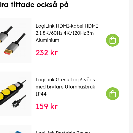
ra tittade också på
LogiLink HDMI-kabel HDMI
2.1 8K/60Hz 4K/120Hz 3m
Aluminium
232 kr
LogiLink Grenuttag 3-vägs
med brytare Utomhusbruk
IP44
159 kr
LogiLink Portable Power