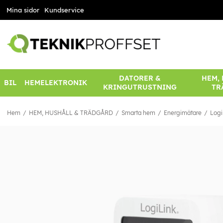
Mina sidor
Kundservice
DATORER &
HEM,
BIL
HEMELEKTRONIK
KRINGUTRUSTNING
TR
Hem
HEM, HUSHÅLL & TRÄDGÅRD
Smarta hem
Energimätare
Logi