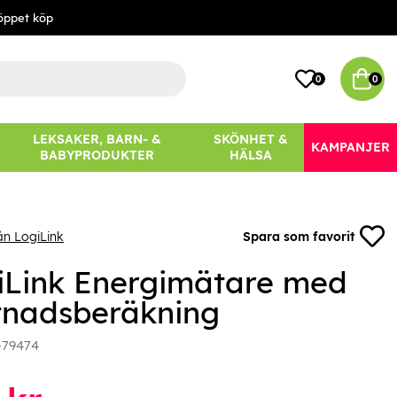
öppet köp
0
0
LEKSAKER, BARN- &
SKÖNHET &
KAMPANJER
BABYPRODUKTER
HÄLSA
ån LogiLink
Spara som favorit
iLink Energimätare med
tnadsberäkning
-79474