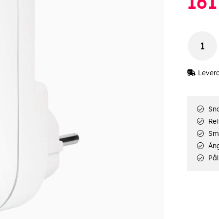
161
Lever
Sna
Ret
Smi
Ång
Pål