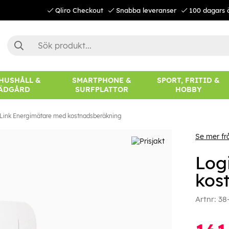
Qliro Checkout
Snabba leveranser
100 dagars 
 HUSHÅLL &
SMARTPHONE &
SPORT, FRITID &
ÄDGÅRD
SURFPLATTOR
HOBBY
Link Energimätare med kostnadsberäkning
Se mer fr
Log
kos
Artnr:
38