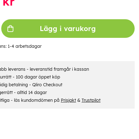
kr
Lägg i varukorg
ans:
1-4 arbetsdagar
bb leverans - leveranstid framgår i kassan
urrätt - 100 dagar öppet köp
dig betalning - Qliro Checkout
errätt - alltid 14 dagar
itliga - läs kundomdömen på
Prisjakt
&
Trustpilot