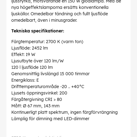
ljusstyrka, motsvarande en 150 W glödlampa. Med de
nya högeffektslamporna ersätts konventionella
ljuskällor. Omedelbar tändning och fullt ljusflöde
omedelbart, även i minusgrader.
Tekniska specifikationer:
Färgtemperatur: 2700 K (varm ton)
Ljusflöde: 2452 lm
Effekt: 19 W
Ljusutbyte över 120 lm/W
120 l ljusflöde 120 lm
Genomsnittlig livslängd 15 000 timmar
Energiklass: E
Drifttemperaturområde -20 .. +40°C
Ljusets öppningsvinkel: 200
Färgåtergivning CRI > 80
Mått: Ø 67 mm, 143 mm
Kontinuerligt platt spektrum, ingen färgförvrängning
Lämplig för dimning med LED-dimmer