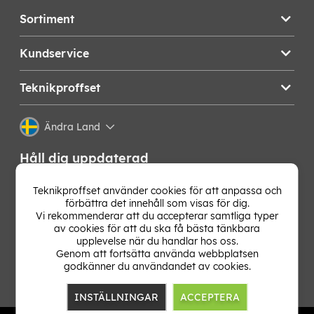
Sortiment
Kundservice
Teknikproffset
Ändra Land
Håll dig uppdaterad
Få de senaste nyheterna, hetaste erbjudandena och
Teknikproffset använder cookies för att anpassa och
bästa tipsen från oss direkt i din mejlkorg. Signa upp på
förbättra det innehåll som visas för dig.
vårt nyhetsbrev!
Vi rekommenderar att du accepterar samtliga typer
av cookies för att du ska få bästa tänkbara
upplevelse när du handlar hos oss.
OK
Genom att fortsätta använda webbplatsen
godkänner du användandet av cookies.
INSTÄLLNINGAR
ACCEPTERA