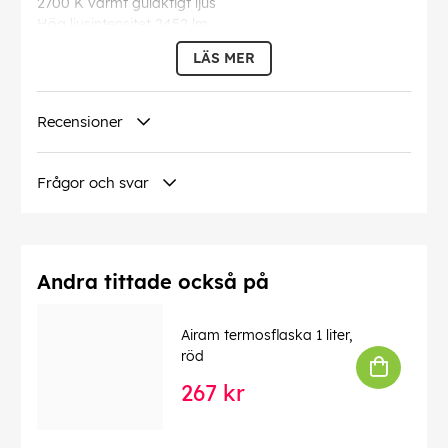
2700 K varmt gulaktigt ljus
Hög ljusintensitet 2452 lm
Dimbar lampa
LÄS MER
Lampans längd 14,3 cm
Denna text har översatts automatiskt, fel kan
Recensioner
förekomma.
EAN:
6435200253323
Frågor och svar
Andra tittade också på
Airam termosflaska 1 liter,
röd
267 kr