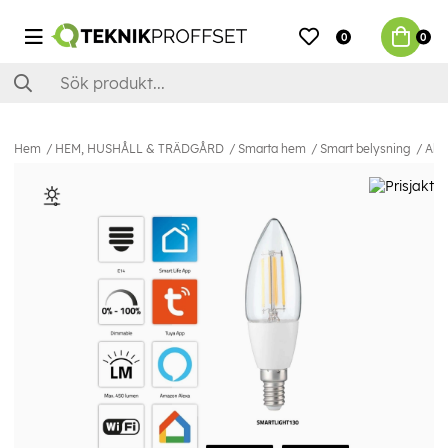
0
0
Hem
HEM, HUSHÅLL & TRÄDGÅRD
Smarta hem
Smart belysning
Ale