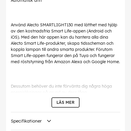
Automatisk drift
Använd Alecto SMARTLIGHT130 med lätthet med hjälp
av den kostnadsfria Smart Life-appen (Android och
iOS). Med den här appen kan du hantera alla dina
Alecto Smart Life-produkter, skapa tidsscheman och
koppla lampan till andra smarta produkter. Förutom
Smart Life-appen fungerar den på Tuya och fungerar
med röststyrning från Amazon Alexa och Google Home.
Dessutom behöver du inte förvänta dig några höga
energiräkningar på grund av dess låga
strömförbrukning (5W).
LÄS MER
EAN:
8712412586592
Specifikationer