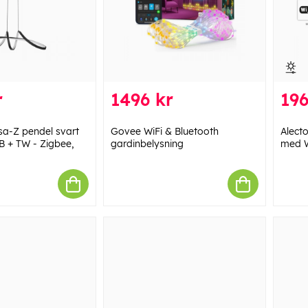
r
1496 kr
196
sa-Z pendel svart
Govee WiFi & Bluetooth
Alect
B + TW - Zigbee,
gardinbelysning
med W