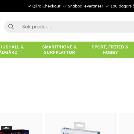
Qliro Checkout
Snabba leveranser
100 dagars 
 HUSHÅLL &
SMARTPHONE &
SPORT, FRITID &
ÄDGÅRD
SURFPLATTOR
HOBBY