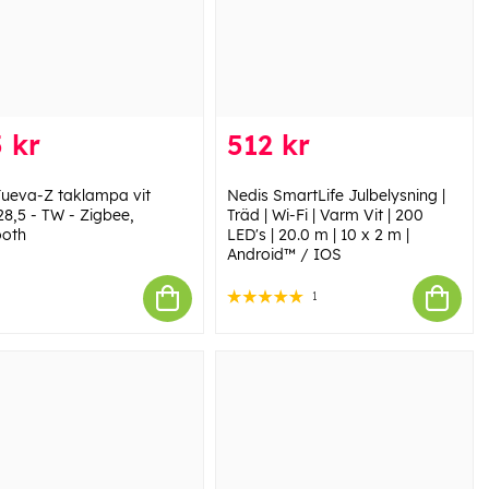
 kr
512 kr
Fueva-Z taklampa vit
Nedis SmartLife Julbelysning |
28,5 - TW - Zigbee,
Träd | Wi-Fi | Varm Vit | 200
ooth
LED's | 20.0 m | 10 x 2 m |
Android™ / IOS
1