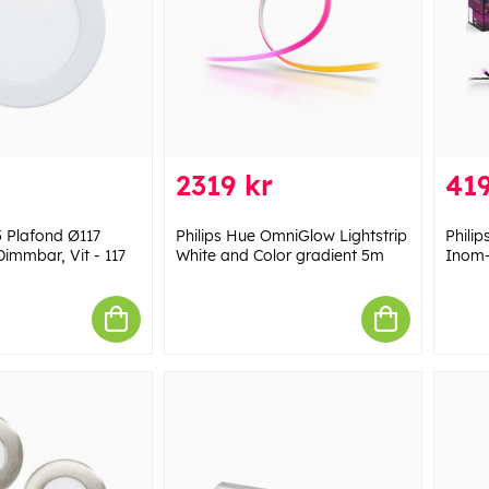
2319 kr
419
 Plafond Ø117
Philips Hue OmniGlow Lightstrip
Philip
immbar, Vit - 117
White and Color gradient 5m
Inom