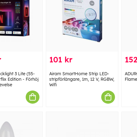
r
101 kr
152
klight 3 Lite (55-
Airam SmartHome Strip LED-
ADUR
flix Edition - Förhöj
stripförlängare, 1m, 12 V, RGBW,
Flame
levelse
Wifi