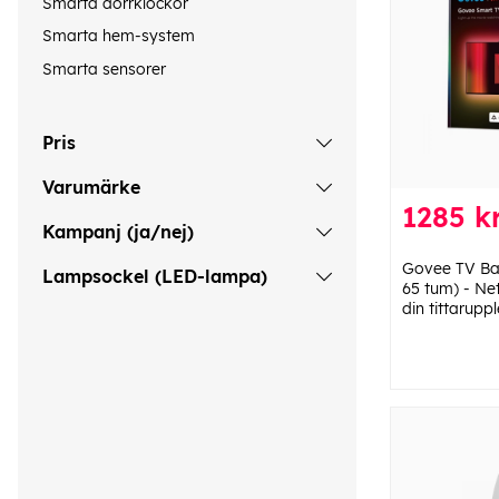
Smarta dörrklockor
Smarta hem-system
Smarta sensorer
Pris
Varumärke
1285 k
Kampanj (ja/nej)
Govee TV Bac
Lampsockel (LED-lampa)
65 tum) - Net
din tittarupp