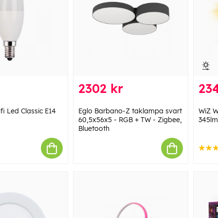
2302 kr
234
fi Led Classic E14
Eglo Barbano-Z taklampa svart
WiZ W
60,5x56x5 - RGB + TW - Zigbee,
345lm
Bluetooth