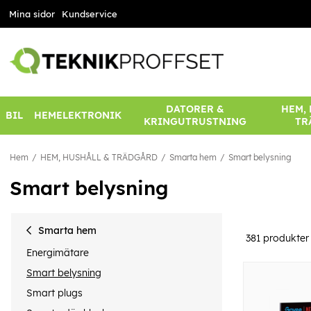
Mina sidor
Kundservice
DATORER &
HEM,
BIL
HEMELEKTRONIK
KRINGUTRUSTNING
TR
Hem
HEM, HUSHÅLL & TRÄDGÅRD
Smarta hem
Smart belysning
Smart belysning
Smarta hem
381
produkter
Energimätare
Smart belysning
Smart plugs