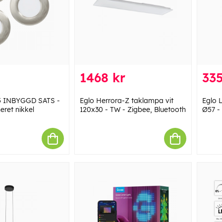
1468 kr
335
5 INBYGGD SATS -
Eglo Herrora-Z taklampa vit
Eglo 
eret nikkel
120x30 - TW - Zigbee, Bluetooth
Ø57 -