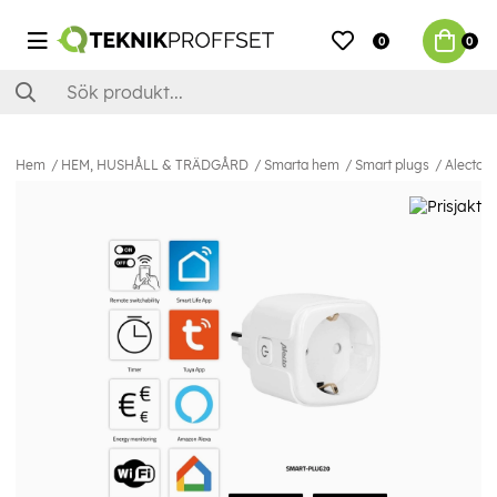
0
0
Hem
HEM, HUSHÅLL & TRÄDGÅRD
Smarta hem
Smart plugs
Alecto 