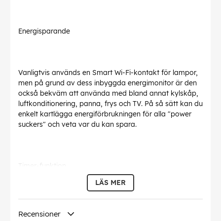
Energisparande
Vanligtvis används en Smart Wi-Fi-kontakt för lampor,
men på grund av dess inbyggda energimonitor är den
också bekväm att använda med bland annat kylskåp,
luftkonditionering, panna, frys och TV. På så sätt kan du
enkelt kartlägga energiförbrukningen för alla "power
suckers" och veta var du kan spara.
Timer-funktion
LÄS MER
Skapa ett timerschema för att stänga av
Recensioner
varmvattenberedaren på natten eller tända