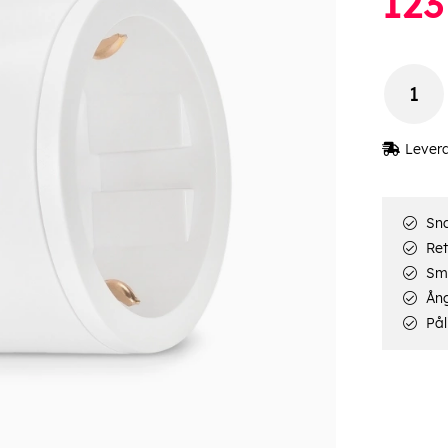
123
Lever
Sna
Ret
Smi
Ång
Pål