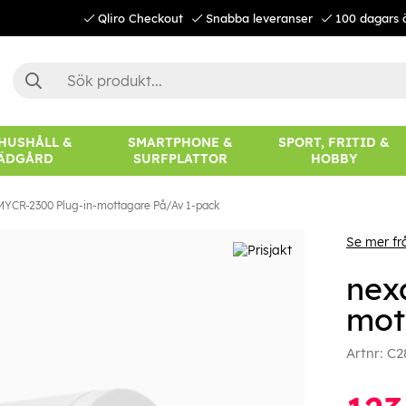
Qliro Checkout
Snabba leveranser
100 dagars 
 HUSHÅLL &
SMARTPHONE &
SPORT, FRITID &
ÄDGÅRD
SURFPLATTOR
HOBBY
MYCR-2300 Plug-in-mottagare På/Av 1-pack
Se mer f
nex
mot
Artnr:
C2