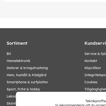
Sortiment
Kundserv
bil
Service & hjä
hemelektronik
Kontakt
datorer & kringutrustning
Köpvillkor
hem, hushåll & trädgård
Integritetspo
smartphone & surfplattor
Cookies
sport, fritid & hobby
Tillgänglighe
leksaker, barn- & babyprodukter
Ångra köp
Teknikproffse
skönhet & hälsa
Vi rekommenderar att du accepte