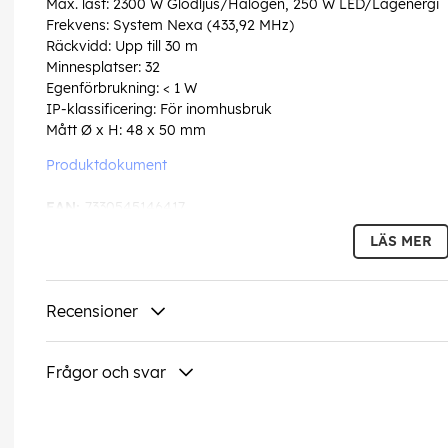
Max. last: 2300 W Glödljus/Halogen, 250 W LED/Lågenergi
Frekvens: System Nexa (433,92 MHz)
Räckvidd: Upp till 30 m
Minnesplatser: 32
Egenförbrukning: < 1 W
IP-klassificering: För inomhusbruk
Mått Ø x H: 48 x 50 mm
Produktdokument
EAN:
7330545146417
LÄS MER
Recensioner
Frågor och svar