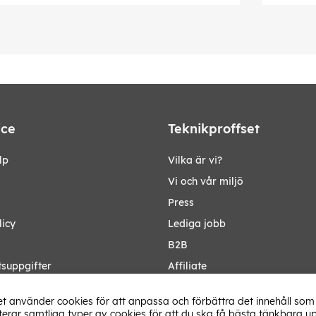
ice
Teknikproffset
lp
Vilka är vi?
Vi och vår miljö
Press
licy
Lediga jobb
B2B
tsuppgifter
Affiliate
Ändra Land
t använder cookies för att anpassa och förbättra det innehåll som 
rar samtliga typer av cookies för att du ska få bästa tänkbara up