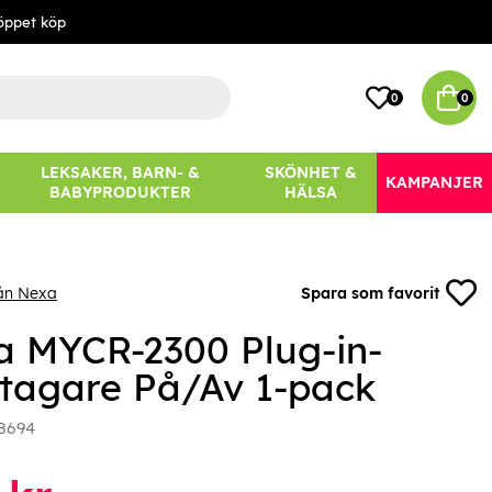
öppet köp
0
0
LEKSAKER, BARN- &
SKÖNHET &
KAMPANJER
BABYPRODUKTER
HÄLSA
rån Nexa
Spara som favorit
a MYCR-2300 Plug-in-
tagare På/Av 1-pack
8694