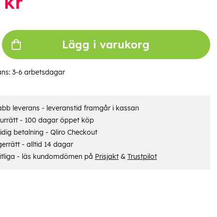
kr
Lägg i varukorg
ans:
3-6 arbetsdagar
bb leverans - leveranstid framgår i kassan
urrätt - 100 dagar öppet köp
dig betalning - Qliro Checkout
errätt - alltid 14 dagar
itliga - läs kundomdömen på
Prisjakt
&
Trustpilot