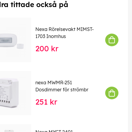
ra tittade också på
Nexa Rörelsevakt MIMST-
1703 Inomhus
200 kr
nexa MWMR-251
Dosdimmer för strömbr
251 kr
Nexa MYCT-2401