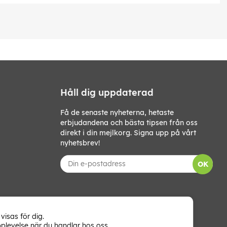
Håll dig uppdaterad
Få de senaste nyheterna, hetaste
erbjudandena och bästa tipsen från oss
direkt i din mejlkorg. Signa upp på vårt
nyhetsbrev!
OK
visas för dig.
plevelse när du handlar hos oss.