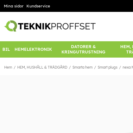
Mina sidor
Kundservice
DATORER &
HEM,
BIL
HEMELEKTRONIK
KRINGUTRUSTNING
TR
Hem
HEM, HUSHÅLL & TRÄDGÅRD
Smarta hem
Smart plugs
nexa 