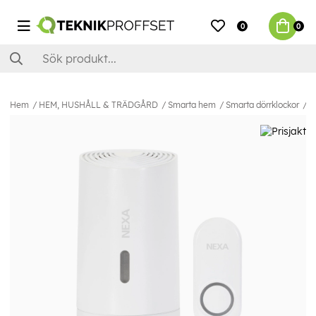
0
0
Hem
HEM, HUSHÅLL & TRÄDGÅRD
Smarta hem
Smarta dörrklockor
N