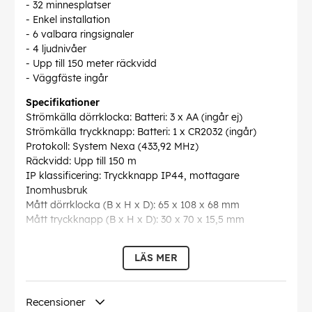
- 32 minnesplatser
- Enkel installation
- 6 valbara ringsignaler
- 4 ljudnivåer
- Upp till 150 meter räckvidd
- Väggfäste ingår
Specifikationer
Strömkälla dörrklocka: Batteri: 3 x AA (ingår ej)
Strömkälla tryckknapp: Batteri: 1 x CR2032 (ingår)
Protokoll: System Nexa (433,92 MHz)
Räckvidd: Upp till 150 m
IP klassificering: Tryckknapp IP44, mottagare
Inomhusbruk
Mått dörrklocka (B x H x D): 65 x 108 x 68 mm
Mått tryckknapp (B x H x D): 30 x 70 x 15,5 mm
Produktdokument
LÄS MER
EAN:
7330545183610
Recensioner