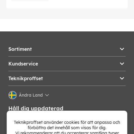
Sortiment
Kundservice
Teknikproffset
Ändra Land
Håll dig uppdaterad
Få de senaste nyheterna, hetaste erbjudandena och
Teknikproffset använder cookies för att anpassa och
bästa tipsen från oss direkt i din mejlkorg. Signa upp på
förbättra det innehåll som visas för dig.
vårt nyhetsbrev!
Vi rekommenderar att du accepterar samtliga typer