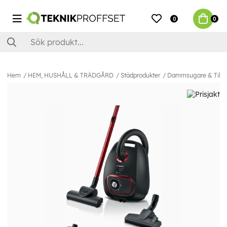
0
0
Hem
HEM, HUSHÅLL & TRÄDGÅRD
Städprodukter
Dammsugare & Tillb