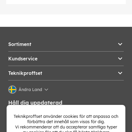
Sortiment
Kundservice
Teknikproffset
Ändra Land
Håll dig uppdaterad
Få de senaste nyheterna, hetaste erbjudandena och
Teknikproffset använder cookies för att anpassa och
bästa tipsen från oss direkt i din mejlkorg. Signa upp på
förbättra det innehåll som visas för dig.
vårt nyhetsbrev!
Vi rekommenderar att du accepterar samtliga typer