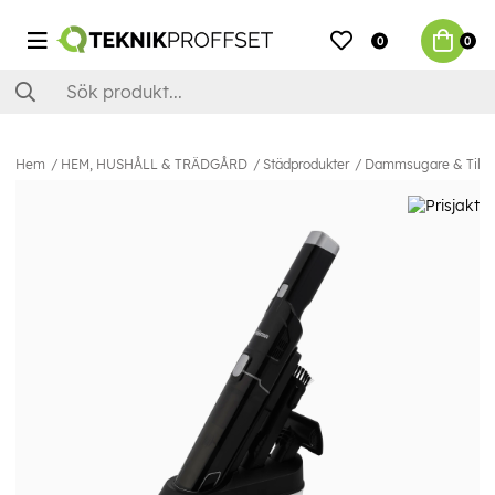
0
0
Hem
HEM, HUSHÅLL & TRÄDGÅRD
Städprodukter
Dammsugare & Tillb