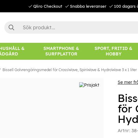
Qliro Checkout
Snabba leveranser
100 dagars 
 HUSHÅLL &
SMARTPHONE &
SPORT, FRITID &
ÄDGÅRD
SURFPLATTOR
HOBBY
Bissell Golvrengöringsmedel för CrossWave, SpinWave & HydroWave 3 x 1 liter
Se mer frå
Bis
för
Hyd
Artnr:
38