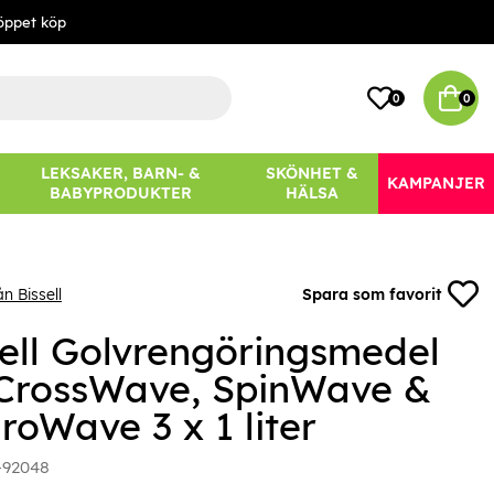
öppet köp
0
0
LEKSAKER, BARN- &
SKÖNHET &
KAMPANJER
BABYPRODUKTER
HÄLSA
n Bissell
Spara som favorit
sell Golvrengöringsmedel
 CrossWave, SpinWave &
roWave 3 x 1 liter
-92048