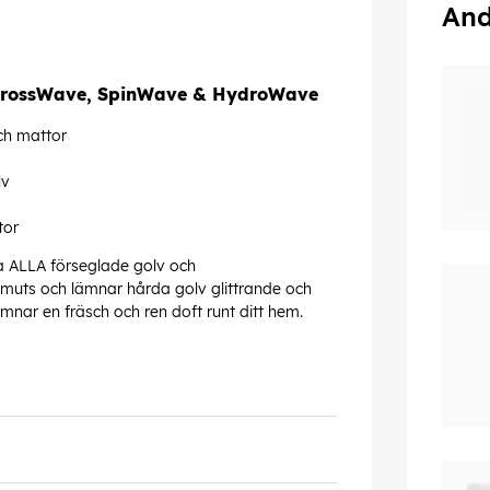
And
 CrossWave, SpinWave & HydroWave
ch mattor
lv
tor
tta ALLA förseglade golv och
 smuts och lämnar hårda golv glittrande och
ämnar en fräsch och ren doft runt ditt hem.