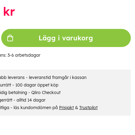
kr
Lägg i varukorg
ans:
3-6 arbetsdagar
bb leverans - leveranstid framgår i kassan
urrätt - 100 dagar öppet köp
dig betalning - Qliro Checkout
errätt - alltid 14 dagar
itliga - läs kundomdömen på
Prisjakt
&
Trustpilot