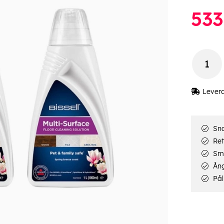
533
Lever
Sna
Ret
Smi
Ång
Pål